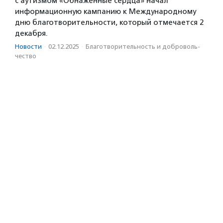
с аутизмом «Обнаженные сердца» начал
информационную кампанию к Международному
дню благотворительности, который отмечается 2
декабря.
Новости
·
02.12.2025
·
Благотвори­тель­ность и доброволь­
чест­во