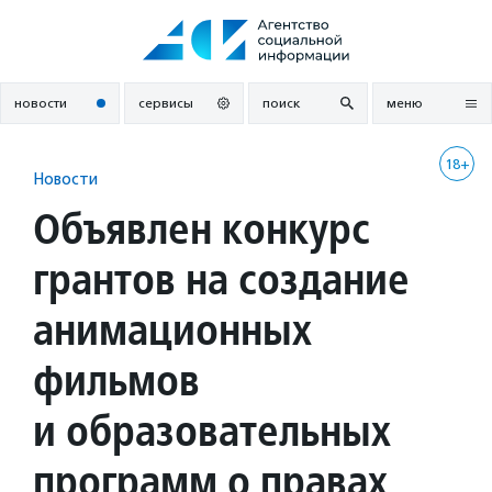
Перейти
к
содержанию
новости
сервисы
поиск
меню
18+
Новости
Объявлен конкурс
грантов на создание
анимационных
фильмов
и образовательных
программ о правах