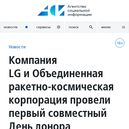
Перейти
к
содержанию
новости
сервисы
поиск
меню
18+
Новости
Компания
LG и Объединенная
ракетно-космическая
корпорация провели
первый совместный
День донора