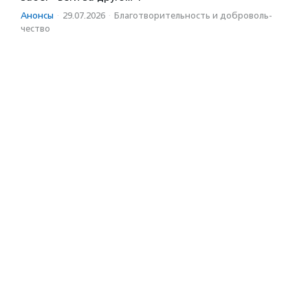
Анонсы
·
29.07.2026
·
Благотвори­тель­ность и доброволь­
чест­во