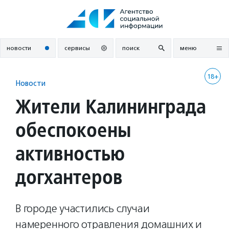
Перейти
к
содержанию
новости
сервисы
поиск
меню
18+
Новости
Жители Калининграда
обеспокоены
активностью
догхантеров
В городе участились случаи
намеренного отравления домашних и