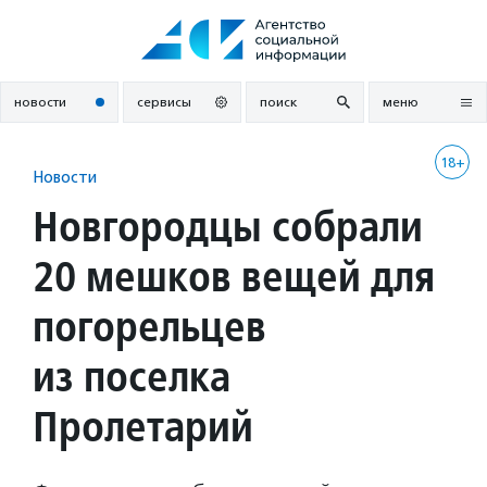
Перейти
к
содержанию
новости
сервисы
поиск
меню
18+
Новости
Новгородцы собрали
20 мешков вещей для
погорельцев
из поселка
Пролетарий