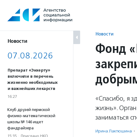
Перейти
к
содержанию
Новости
Новости
Фонд «
07.08.2026
закреп
Препарат «Энхерту»
добрым
включили в перечень
жизненно необходимых
и важнейших лекарств
16:27
«Спасибо, я з
жизнь». Орга
Клуб друзей пермской
физико-математической
заниматься с
школы № 146 ищет
фандрайзера
Ирина Лактюшина
·
15:35
·
Прислано НКО