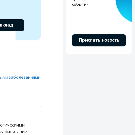
события.
 вклад
Прислать новость
лыми заболеваниями
логическими
реабилитации,