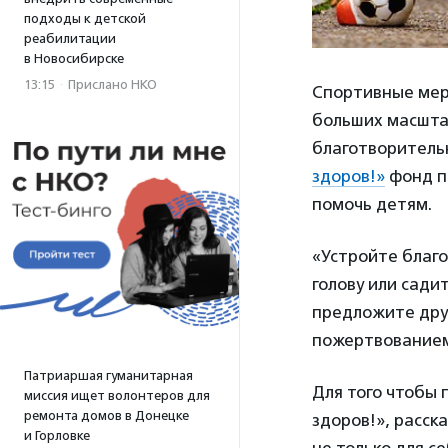
подходы к детской
реабилитации
в Новосибирске
13:15
·
Прислано НКО
Спортивные мер
больших масшта
благотворитель
здоров!»
фонд п
помочь детям.
«Устройте благо
голову или сади
предложите дру
пожертвованием
Патриаршая гуманитарная
Для того чтобы 
миссия ищет волонтеров для
ремонта домов в Донецке
здоров!», расск
и Горловке
не только для с