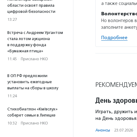
а также социаль
области освоят правила
цифровой безопасности
Волонтерств
13:27
Но волонтеров в
заполните анкету
Встреча с Андреем Ургантом
Подробнее
стала лотом аукциона
в поддержку фонда
«Бумажная птица»
11:45
·
Прислано НКО
В ОП РФ предложили
установить ежегодные
РЕКОМЕНДУЕ
выплаты на сборы в школу
11:24
День здоров
Стихобиатлон «Км/вслух»
Играть, дружить 
соберет семьи в Липецке
на День здоровья
10:32
·
Прислано НКО
Анонсы
·
23.07.2026
·