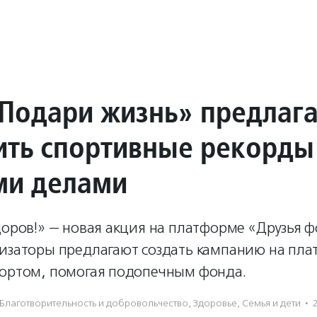
Подари жизнь» предлага
ить спортивные рекорды
и делами
доров!» — новая акция на платформе «Друзья 
низаторы предлагают создать кампанию на пла
портом, помогая подопечным фонда.
Благотвори­тель­ность и доброволь­чест­во
,
Здоровье
,
Семья и дети
·