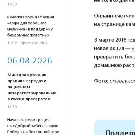
12:59
Онлайн-счетчик 
В Москве пройдет акция
«Кофе для хорошего
на странице кам
мальчика» в поддержку
бездомных животных
В марте 2016 г
10:52
·
Прислано НКО
новая акция —
«
превратить бес
06.08.2026
домашнюю распр
Минздрав уточнил
Фото:
pixabay.c
правила передачи
пациентам
незарегистрированных
в России препаратов
17:30
Началась регистрация
на «Добрый забег» в парке
Поддерж
Победы на Поклонной горе