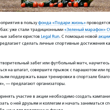
оприятия в пользу
фонда «Подари жизнь»
проводятся 
бах: уже стали традиционными
«Зеленый марафон» С
ные забеги юристов
Legal Run
. С помощью новой
акции
редлагает сделать личные спортивные достижения к
творительный забег или футбольный матч, научитесь
ться на шпагат, совершите прыжок с парашютом или п
зьям поддержать ваши тренировки в спортзале благ
», — предлагают организаторы.
принять участие в акции необходимо создать кампани
азать о ней друзьям и коллегам и начать заниматься с
ебя, но и для подопечных фонда.