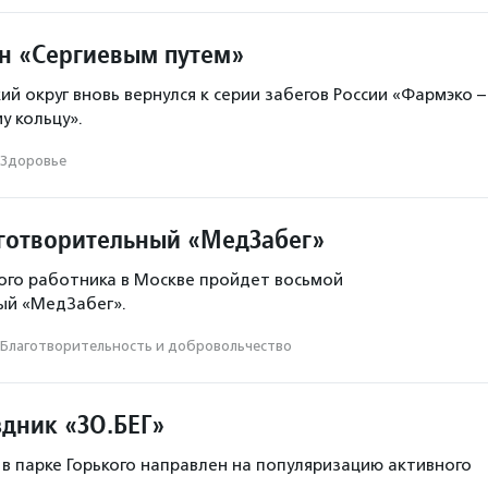
н «Сергиевым путем»
й округ вновь вернулся к серии забегов России «Фармэко –
у кольцу».
Здоровье
готворительный «МедЗабег»
ого работника в Москве пройдет восьмой
ый «МедЗабег».
Благотвори­тель­ность и доброволь­чест­во
здник «ЗО.БЕГ»
 в парке Горького направлен на популяризацию активного