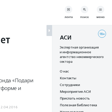
лента
поиск
меню
18+
ет
АСИ
Экспертная организация
и информационное
агентство некоммерческого
сектора
О нас
Контакты
фонда «Подари
Сотрудники
тформе и
Мероприятия АСИ
Прислать новость
Полезная библиотека
22.04.2016
Наши издания