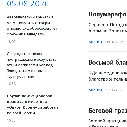
05.08.2026
Полумарафо
Автовладельцы Камчатки
могут получить стикеры
Сергиево-Посадски
о правилах добрососедства
бегом по Золотом
с бурыми медведями
18:02
Анонсы
·
09.07.2026
·
Для родственников
пострадавших в результате
Восьмой бла
атаки беспилотников под
Геленджиком открыли
В День медицинск
горячую линию
благотворительн
16:58
Анонсы
·
17.06.2026
·
Портал поиска доноров
крови для животных
«Одной Крови» заработал
Беговой пра
по всей России
16:53
Беговой праздник