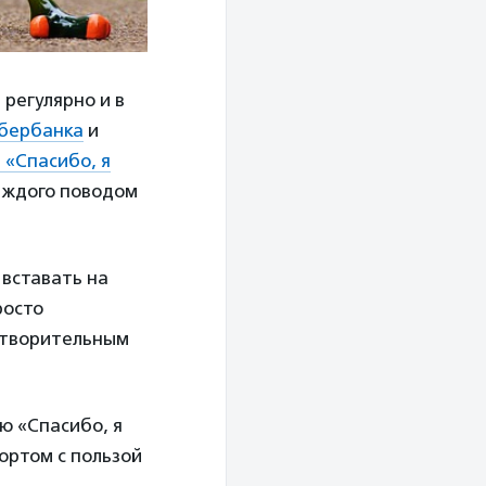
регулярно и в
бербанка
и
 «Спасибо, я
аждого поводом
 вставать на
росто
отворительным
ю «Спасибо, я
портом с пользой