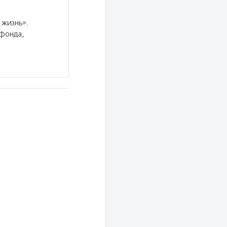
 жизнь».
 фонда,