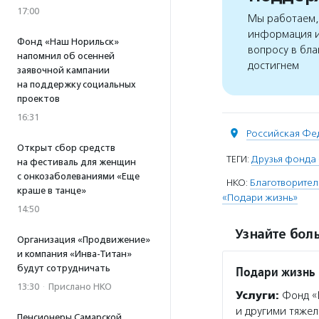
17:00
Мы работаем, 
информация и
Фонд «Наш Норильск»
вопросу в бла
напомнил об осенней
достигнем
заявочной кампании
на поддержку социальных
проектов
16:31
Российская Фе
Открыт сбор средств
ТЕГИ:
Друзья фонда
на фестиваль для женщин
с онкозаболеваниями «Еще
НКО:
Благотворите
краше в танце»
«Подари жизнь»
14:50
Узнайте боль
Организация «Продвижение»
и компания «Инва-Титан»
будут сотрудничать
Подари жизнь
13:30
·
Прислано НКО
Услуги:
Фонд «П
и другими тяжел
Пенсионеры Самарской