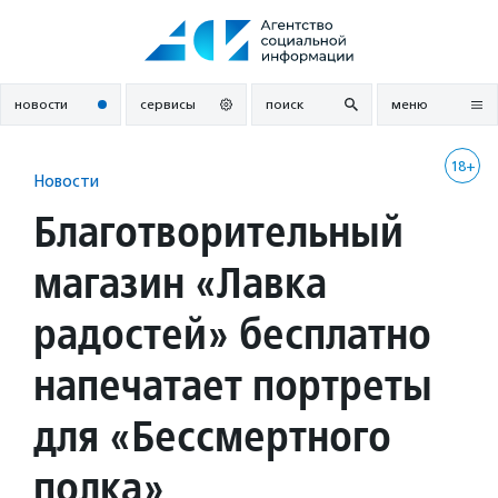
Перейти
к
содержанию
новости
сервисы
поиск
меню
18+
Новости
Благотворительный
магазин «Лавка
радостей» бесплатно
напечатает портреты
для «Бессмертного
полка»