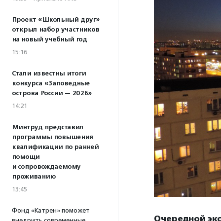
Проект «Школьный друг»
открыл набор участников
на новый учебный год
15:16
Стали известны итоги
конкурса «Заповедные
острова России — 2026»
14:21
Минтруд представил
программы повышения
квалификации по ранней
помощи
и сопровождаемому
проживанию
13:45
Фонд «Катрен» поможет
Очередной эко
внедрить современные