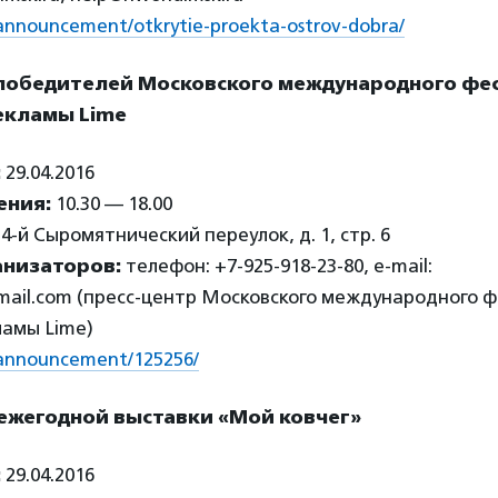
ru/announcement/otkrytie-proekta-ostrov-dobra/
победителей Московского международного фе
екламы Lime
:
29.04.2016
ения:
10.30 — 18.00
4-й Сыромятнический переулок, д. 1, стр. 6
анизаторов:
телефон: +7-925-918-23-80, e-mail:
gmail.com (пресс-центр Московского международного 
ламы Lime)
ru/announcement/125256/
 ежегодной выставки «Мой ковчег»
:
29.04.2016