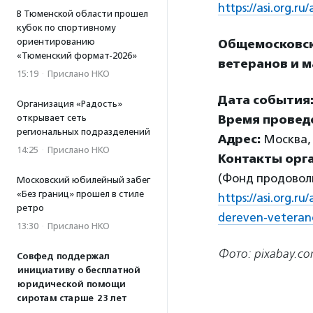
https://asi.org.
В Тюменской области прошел
кубок по спортивному
ориентированию
Общемосковск
«Тюменский формат-2026»
ветеранов и 
15:19
·
Прислано НКО
Дата события
Организация «Радость»
открывает сеть
Время провед
региональных подразделений
Адрес:
Москва, 
14:25
·
Прислано НКО
Контакты орг
(Фонд продоволь
Московский юбилейный забег
«Без границ» прошел в стиле
https://asi.org.
ретро
dereven-veteran
13:30
·
Прислано НКО
Фото: pixabay.c
Совфед поддержал
инициативу о бесплатной
юридической помощи
сиротам старше 23 лет