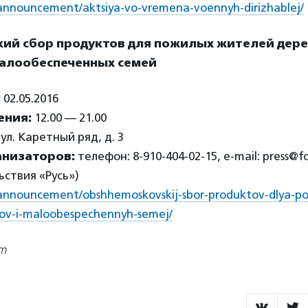
ru/announcement/aktsiya-vo-vremena-voennyh-dirizhablej/
ий сбор продуктов для пожилых жителей дере
малообеспеченных семей
:
02.05.2016
ения:
12.00 — 21.00
ул. Каретный ряд, д. 3
анизаторов:
телефон: 8-910-404-02-15, e-mail: press@f
ствия «Русь»)
ru/announcement/obshhemoskovskij-sbor-produktov-dlya-poz
ov-i-maloobespechennyh-semej/
om