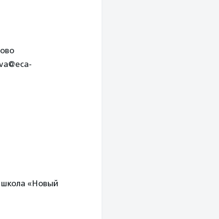
дово
eva@eca-
я школа «Новый