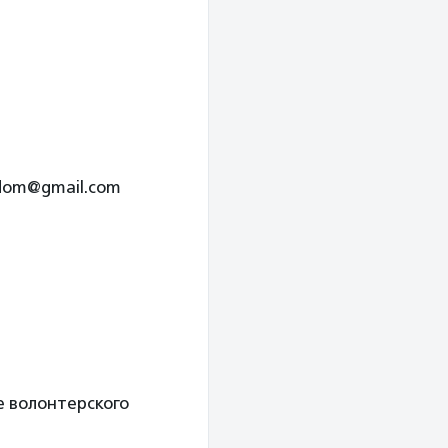
odom@gmail.com
е волонтерского