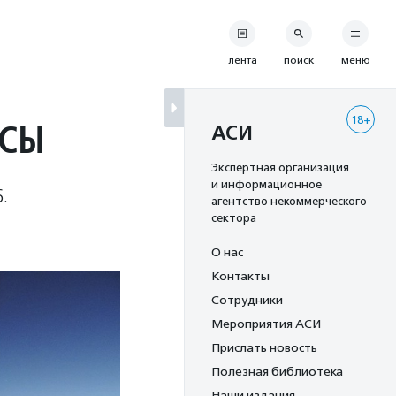
лента
поиск
меню
18+
НСЫ
АСИ
Экспертная организация
и информационное
.
агентство некоммерческого
сектора
О нас
Контакты
Сотрудники
Мероприятия АСИ
Прислать новость
Полезная библиотека
Наши издания