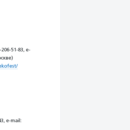
-206-51-83, е-
оскве)
ekofest/
3, e-mail: