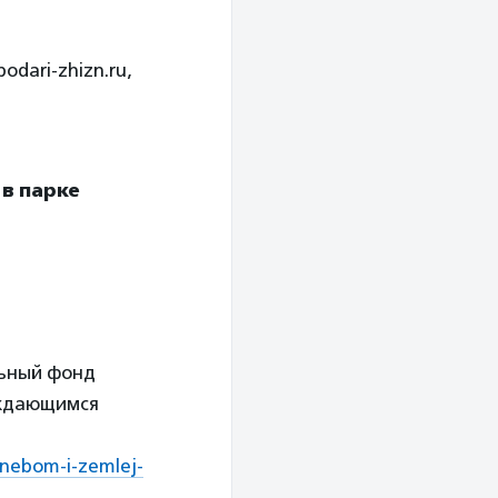
odari-zhizn.ru,
в парке
льный фонд
уждающимся
-nebom-i-zemlej-