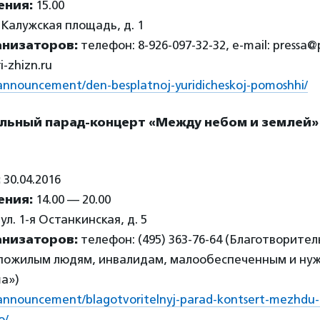
ения:
15.00
Калужская площадь, д. 1
анизаторов:
телефон: 8-926-097-32-32, e-mail: pressa@p
-zhizn.ru
ru/announcement/den-besplatnoj-yuridicheskoj-pomoshhi/
льный парад-концерт «Между небом и землей» 
:
30.04.2016
ения:
14.00 — 20.00
л. 1-я Останкинская, д. 5
анизаторов:
телефон: (495) 363-76-64 (Благотворите
пожилым людям, инвалидам, малообеспеченным и н
а»)
ru/announcement/blagotvoritelnyj-parad-kontsert-mezhdu
o/