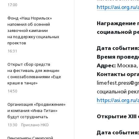
17:00
https://asi.org.
Фонд «Наш Норильск»
Награждение 
напомнил об осенней
заявочной кампании
социальной р
на поддержку социальных
проектов
Дата события
16:31
Время провед
Открыт сбор средств
Адрес:
Москва, 
на фестиваль для женщин
Контакты орг
с онкозаболеваниями «Еще
limefest.press@
краше в танце»
социальной рек
14:50
https://asi.org.
Организация «Продвижение»
и компания «Инва-Титан»
Открытие XIII
будут сотрудничать
13:30
·
Прислано НКО
Дата события
Пенсионеры Самарской