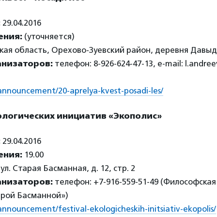
:
29.04.2016
ения:
(уточняется)
ая область, Орехово-Зуевский район, деревня Давы
анизаторов:
телефон: 8-926-624-47-13, e-mail: l.andre
u/announcement/20-aprelya-kvest-posadi-les/
ологических инициатив «Экополис»
:
29.04.2016
ения:
19.00
л. Старая Басманная, д. 12, стр. 2
анизаторов:
телефон: +7-916-559-51-49 (Философска
арой Басманной»)
u/announcement/festival-ekologicheskih-initsiativ-ekopolis/