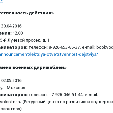
тственность действия»
:
30.04.2016
ения:
12.00
5-й Лучевой просек, д. 1
анизаторов:
телефон: 8-926-653-86-37, e-mail: bookv
u/announcement/lektsiya-otvetstvennost-dejstviya/
емена военных дирижаблей»
:
02.05.2016
ул. Моховая
анизаторов:
телефон: +7-926-046-51-44, e-mail:
olonter.ru (Ресурсный центр по развитию и поддержк
олонтер»)