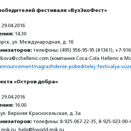
победителей фестиваля «ВузЭкоФест»
:
29.04.2016
ения:
14.30
рск, ул. Международная, д. 16
анизаторов:
телефоны: (495) 956-95-95 (#1361), +7-916
olkova@cchellenic.com (компания Coca-Cola Hellenic в М
ru/announcement/nagrazhdenie-pobeditelej-festivalya-vuz
екта «Остров добра»
:
29.04.2016
ения:
16.00
ул. Верхняя Красносельская, д. 3а
анизаторов:
телефоны: 8-925-067-22-35, 8-925-023-00-4
msk.ru, help@hworld.msk.ru