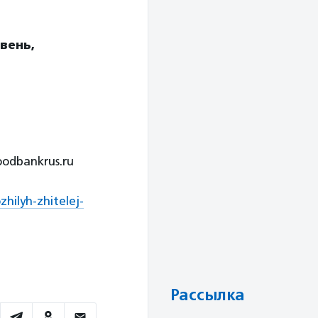
вень,
oodbankrus.ru
hilyh-zhitelej-
Рассылка