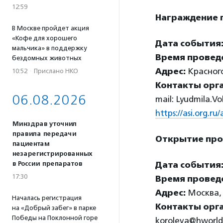
12:59
Награждение 
В Москве пройдет акция
«Кофе для хорошего
Дата события
мальчика» в поддержку
Время провед
бездомных животных
Адрес:
Красного
10:52
·
Прислано НКО
Контакты орг
06.08.2026
mail: Lyudmila.V
https://asi.org.
Минздрав уточнил
правила передачи
Открытие про
пациентам
незарегистрированных
в России препаратов
Дата события
17:30
Время провед
Адрес:
Москва, 
Началась регистрация
Контакты орг
на «Добрый забег» в парке
Победы на Поклонной горе
koroleva@hworld.