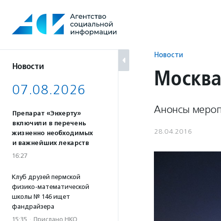
Перейти
к
содержанию
Новости
Новости
Москва
07.08.2026
Анонсы мероп
Препарат «Энхерту»
включили в перечень
28.04.2016
жизненно необходимых
и важнейших лекарств
16:27
Клуб друзей пермской
физико-математической
школы № 146 ищет
фандрайзера
15:35
·
Прислано НКО