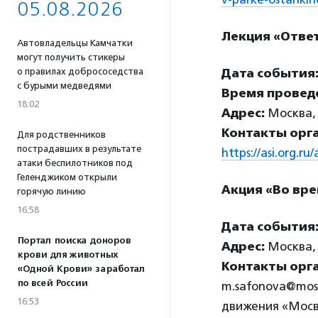
05.08.2026
Лекция «Отве
Автовладельцы Камчатки
могут получить стикеры
о правилах добрососедства
Дата события
с бурыми медведями
Время провед
18:02
Адрес:
Москва, 
Контакты орг
Для родственников
пострадавших в результате
https://asi.org.r
атаки беспилотников под
Геленджиком открыли
Акция «Во вр
горячую линию
16:58
Дата события
Портал поиска доноров
Адрес:
Москва, 
крови для животных
Контакты орг
«Одной Крови» заработал
по всей России
m.safonova@mosv
16:53
движения «Мосв