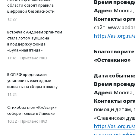
Время провед
области освоят правила
Адрес:
Москва, 
цифровой безопасности
Контакты орг
13:27
сайт: www.podari
Встреча с Андреем Ургантом
https://asi.org.
стала лотом аукциона
в поддержку фонда
«Бумажная птица»
Благотворите
11:45
·
Прислано НКО
«Останкино»
В ОП РФ предложили
Дата события
установить ежегодные
Время провед
выплаты на сборы в школу
Адрес:
Москва, у
11:24
Контакты орг
Стихобиатлон «Км/вслух»
помощи детям, 
соберет семьи в Липецке
«Славянская душ
10:32
·
Прислано НКО
https://asi.org.
v-parke-ostankin