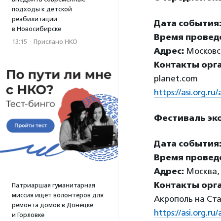
подходы к детской
реабилитации
Дата события
в Новосибирске
Время провед
13:15
·
Прислано НКО
Адрес:
Московск
Контакты орг
planet.com
https://asi.org.r
Фестиваль эк
Дата события
Время провед
Адрес:
Москва, у
Контакты орг
Патриаршая гуманитарная
миссия ищет волонтеров для
Акрополь на Ст
ремонта домов в Донецке
https://asi.org.r
и Горловке