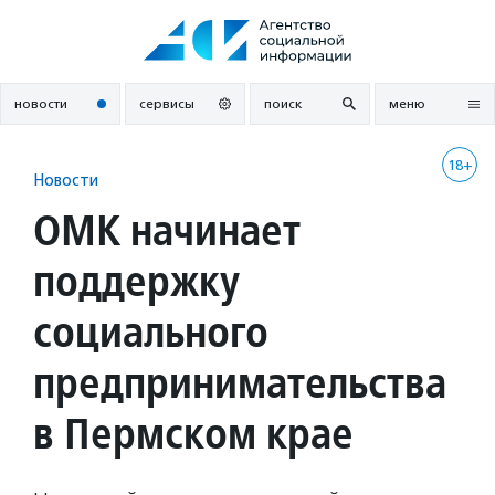
Перейти
к
содержанию
новости
сервисы
поиск
меню
18+
Новости
ОМК начинает
поддержку
социального
предпринимательства
в Пермском крае