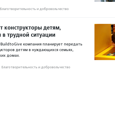
Благотвори­тель­ность и доброволь­чест­во
т конструкторы детям,
 в трудной ситуации
#BuildtoGive компания планирует передать
укторов детям в нуждающихся семьях,
ких домах.
·
Благотвори­тель­ность и доброволь­чест­во