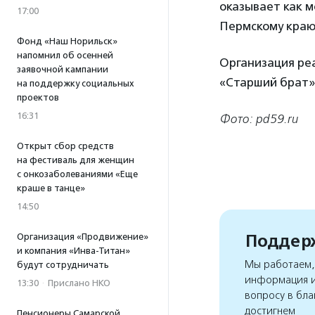
оказывает как м
17:00
Пермскому краю
Фонд «Наш Норильск»
напомнил об осенней
Организация ре
заявочной кампании
«Старший брат»
на поддержку социальных
проектов
16:31
Фото: pd59.ru
Открыт сбор средств
на фестиваль для женщин
с онкозаболеваниями «Еще
краше в танце»
14:50
Поддерж
Организация «Продвижение»
и компания «Инва-Титан»
Мы работаем, 
будут сотрудничать
информация и
13:30
·
Прислано НКО
вопросу в бла
достигнем
Пенсионеры Самарской