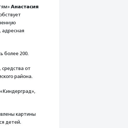
етям»
Анастасия
собствует
ненную
, адресная
ь более 200.
 средства от
ского района.
 «Киндерград»,
авлены картины
ся детей.