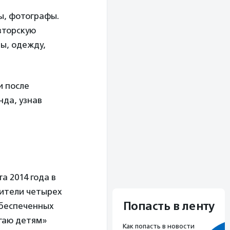
ы, фотографы.
вторскую
ты, одежду,
и после
да, узнав
а 2014 года в
дители четырех
Попасть в ленту
обеспеченных
огаю детям»
Как попасть в новости