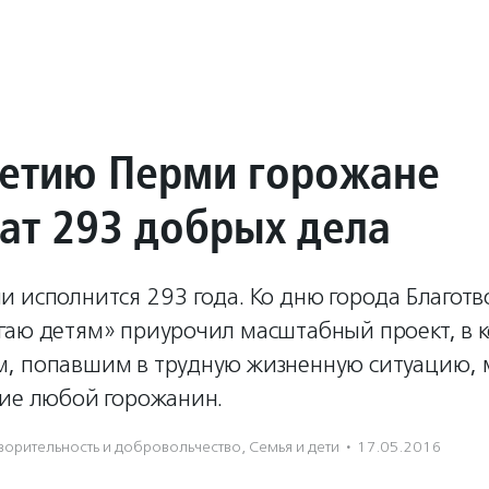
летию Перми горожане
ат 293 добрых дела
и исполнится 293 года. Ко дню города Благот
гаю детям» приурочил масштабный проект, в 
, попавшим в трудную жизненную ситуацию, 
тие любой горожанин.
ори­тель­ность и доброволь­чест­во
,
Семья и дети
·
17.05.2016