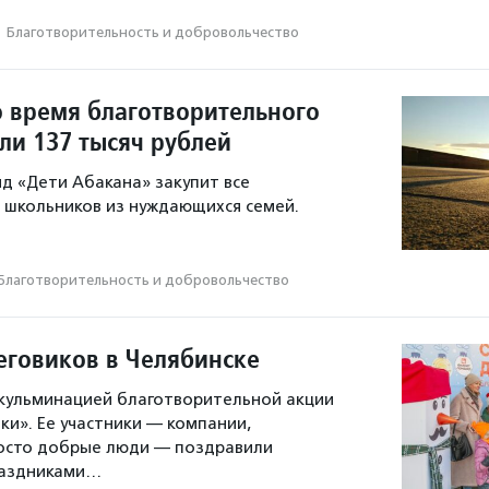
·
Благотвори­тель­ность и доброволь­чест­во
о время благотворительного
ли 137 тысяч рублей
нд «Дети Абакана» закупит все
 школьников из нуждающихся семей.
Благотвори­тель­ность и доброволь­чест­во
говиков в Челябинске
кульминацией благотворительной акции
ки». Ее участники — компании,
росто добрые люди — поздравили
раздниками…