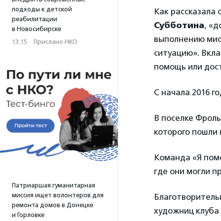
подходы к детской
Как рассказала
реабилитации
Субботина
, «
в Новосибирске
выполнению мис
13:15
·
Прислано НКО
ситуацию». Вкла
помощь или дос
С начала 2016 г
В поселке Фрол
которого пошли 
Команда «Я пом
где они могли п
Патриаршая гуманитарная
миссия ищет волонтеров для
Благотворитель
ремонта домов в Донецке
художниц клуба 
и Горловке