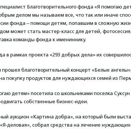
 специалист Благотворительного фонда «Я помогаю д
добрым делом мы называем все, что так или иначе спо
сии фонда – помощи детям, попавшим в сложную жиз
дом может стать мастер-класс для детей, фотосессия
тавка команды фонда к имениннику.
ода в рамках проекта «293 добрых дела» их совершилос
ы прошел благотворительный концерт «Белые ангелы»,
на покупку продуктов для нуждающихся семей из Перм
огаю детям» посетила со школьниками поселка Суксун
родвигать собственные бизнес-идеи.
ный аукцион «Картина добра», на который были выст
«Я-деловая», собрал средства на лечение нуждающих