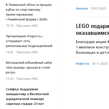
В Тюменской области прошел
Анонсы
·
19.01.2023
·
кубок по спортивному
ориентированию
«Тюменский формат-2026»
LEGO подари
15:19
·
Прислано НКО
оказавшимся
Организация «Радость»
открывает сеть
Благодаря акции 
региональных подразделений
1 миллион констр
14:25
·
Прислано НКО
больницах и детс
Московский юбилейный забег
Новости
·
05.11.2020
«Без границ» прошел в стиле
ретро
13:30
·
Прислано НКО
Совфед поддержал
инициативу о бесплатной
юридической помощи
сиротам старше 23 лет