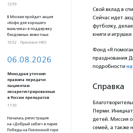
12:59
Свой вклад в сп
Сейчас идет ак
В Москве пройдет акция
«Кофе для хорошего
футболку, делае
мальчика» в поддержку
книги и игрушки
бездомных животных
10:52
·
Прислано НКО
Фонд «Я помога
празднования Д
06.08.2026
подробности
на
Минздрав уточнил
правила передачи
Справка
пациентам
незарегистрированных
в России препаратов
Благотворительн
17:30
Перми. Инициат
Началась регистрация
детей. Миссия 
на «Добрый забег» в парке
семей, а также 
Победы на Поклонной горе