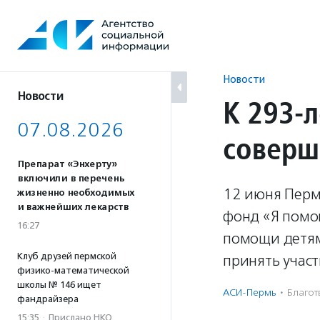
Перейти
к
содержанию
Новости
Новости
К 293-
07.08.2026
соверш
Препарат «Энхерту»
включили в перечень
12 июня Перм
жизненно необходимых
и важнейших лекарств
фонд «Я помо
16:27
помощи детям
Клуб друзей пермской
принять учас
физико-математической
школы № 146 ищет
АСИ-Пермь
·
Благотв
фандрайзера
15:35
·
Прислано НКО