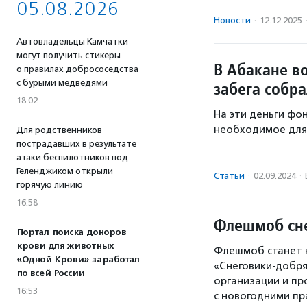
05.08.2026
Новости
·
12.12.2025
Автовладельцы Камчатки
могут получить стикеры
В Абакане в
о правилах добрососедства
с бурыми медведями
забега собра
18:02
На эти деньги фо
необходимое для
Для родственников
пострадавших в результате
атаки беспилотников под
Геленджиком открыли
Статьи
·
02.09.2024
·
горячую линию
16:58
Флешмоб сне
Портал поиска доноров
крови для животных
Флешмоб станет 
«Одной Крови» заработал
«Снеговики-добря
по всей России
организации и п
16:53
с новогодними п