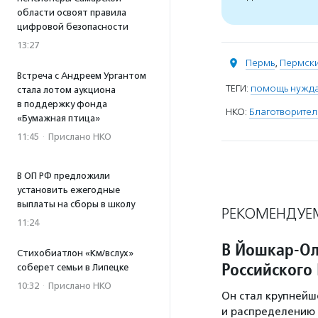
области освоят правила
цифровой безопасности
13:27
Пермь
,
Пермски
Встреча с Андреем Ургантом
ТЕГИ:
помощь нужд
стала лотом аукциона
в поддержку фонда
НКО:
Благотворител
«Бумажная птица»
11:45
·
Прислано НКО
В ОП РФ предложили
установить ежегодные
выплаты на сборы в школу
РЕКОМЕНДУЕ
11:24
В Йошкар-Ол
Стихобиатлон «Км/вслух»
Российского
соберет семьи в Липецке
10:32
·
Прислано НКО
Он стал крупнейш
и распределению