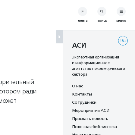
лента
поиск
меню
18+
АСИ
Экспертная организация
и информационное
агентство некоммерческого
сектора
ворительный
О нас
котором ради
Контакты
может
Сотрудники
Мероприятия АСИ
Прислать новость
Полезная библиотека
Наши издания