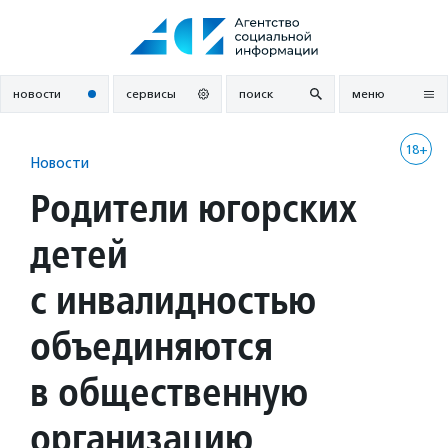
Перейти
к
содержанию
новости
сервисы
поиск
меню
18+
Новости
Родители югорских
детей
с инвалидностью
объединяются
в общественную
организацию