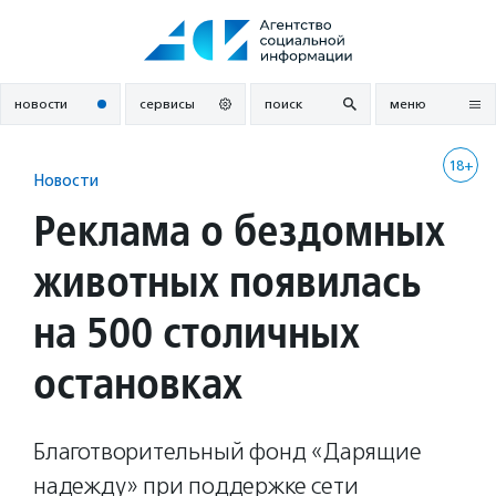
Перейти
к
содержанию
новости
сервисы
поиск
меню
18+
Новости
Реклама о бездомных
животных появилась
на 500 столичных
остановках
Благотворительный фонд «Дарящие
надежду» при поддержке сети