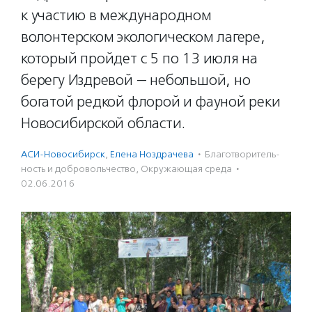
к участию в международном
волонтерском экологическом лагере,
который пройдет с 5 по 13 июля на
берегу Издревой — небольшой, но
богатой редкой флорой и фауной реки
Новосибирской области.
АСИ-Новосибирск
,
Елена Ноздрачева
·
Благотвори­тель­
ность и доброволь­чест­во
,
Окружающая среда
·
02.06.2016