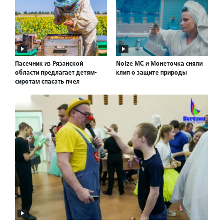
Пасечник из Рязанской
Noize MС и Монеточка cняли
области предлагает детям-
клип о защите природы
сиротам спасать пчел