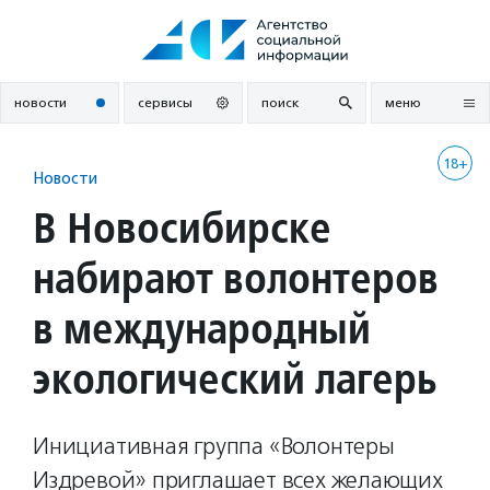
Перейти
к
содержанию
новости
сервисы
поиск
меню
18+
Новости
В Новосибирске
набирают волонтеров
в международный
экологический лагерь
Инициативная группа «Волонтеры
Издревой» приглашает всех желающих