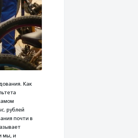
дования. Как
льтета
 самом
ыс. рублей
ания почти в
казывает
 мы, и