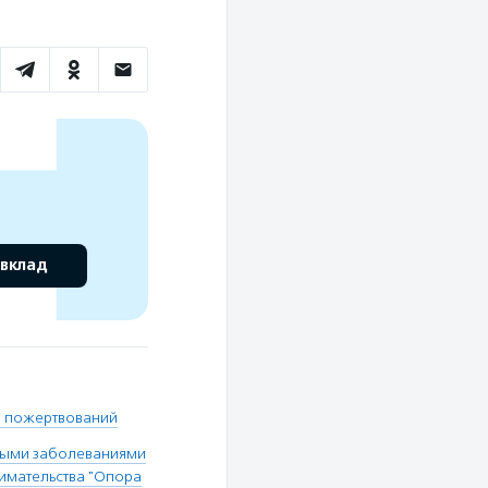
 вклад
 пожертвований
лыми заболеваниями
имательства "Опора