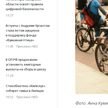
области освоят правила
цифровой безопасности
13:27
Встреча с Андреем Ургантом
стала лотом аукциона
в поддержку фонда
«Бумажная птица»
11:45
·
Прислано НКО
В ОП РФ предложили
установить ежегодные
выплаты на сборы в школу
11:24
Стихобиатлон «Км/вслух»
соберет семьи в Липецке
10:32
·
Прислано НКО
Фото: Анна Кум