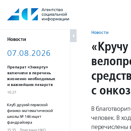
Перейти
к
содержанию
Новости
Новости
«Кручу
07.08.2026
велопр
Препарат «Энхерту»
средств
включили в перечень
жизненно необходимых
с онко
и важнейших лекарств
16:27
Клуб друзей пермской
В благотвори
физико-математической
человек. В хо
школы № 146 ищет
фандрайзера
перечислены 
15:35
·
Прислано НКО