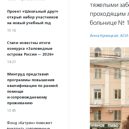
тяжелыми заб
Проект «Школьный друг»
проходящим л
открыл набор участников
больнице № 1
на новый учебный год
15:16
Анна Кумицкая
,
АСИ
Стали известны итоги
конкурса «Заповедные
острова России — 2026»
14:21
Минтруд представил
программы повышения
квалификации по ранней
помощи
и сопровождаемому
проживанию
13:45
Фонд «Катрен» поможет
внедрить современные