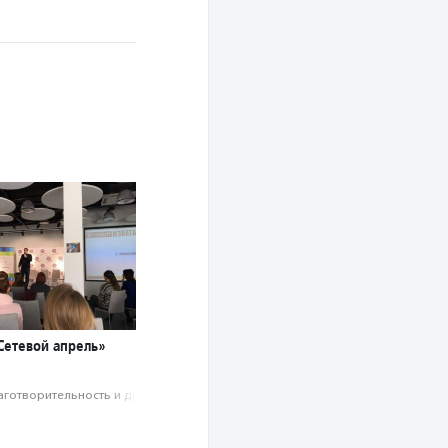
Сетевой апрель»
аготвори­тель­ность и доброволь­чест­во