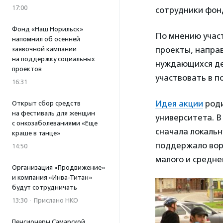
17:00
сотрудники фон
Фонд «Наш Норильск»
По мнению участ
напомнил об осенней
проекты, напра
заявочной кампании
на поддержку социальных
нуждающихся дет
проектов
участвовать в п
16:31
Идея акции
роди
Открыт сбор средств
на фестиваль для женщин
университета. В
с онкозаболеваниями «Еще
сначала локаль
краше в танце»
поддержало вор
14:50
малого и средне
Организация «Продвижение»
и компания «Инва-Титан»
будут сотрудничать
13:30
·
Прислано НКО
Пенсионеры Самарской