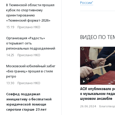
России"
В Тюменской области прошел
кубок по спортивному
ориентированию
«Тюменский формат-2026»
15:19
·
Прислано НКО
ВИДЕО ПО ТЕ
Организация «Радость»
открывает сеть
региональных подразделений
14:25
·
Прислано НКО
Московский юбилейный забег
«Без границ» прошел в стиле
ретро
13:30
·
Прислано НКО
АСИ опубликовало р
о музыкальном педаг
Совфед поддержал
шумовом ансамбле
инициативу о бесплатной
юридической помощи
26.06.2024
·
Благотвори
сиротам старше 23 лет