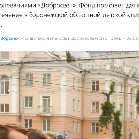
олеваниями «Добросвет». Фонд помогает дет
ечение в Воронежской областной детской кли
.
-Воронеж
·
Благотвори­тель­ность и доброволь­чест­во
,
Город
·
02.06