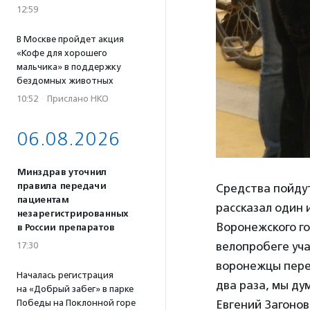
12:59
В Москве пройдет акция
«Кофе для хорошего
мальчика» в поддержку
бездомных животных
10:52
·
Прислано НКО
06.08.2026
Минздрав уточнил
правила передачи
Средства пойдут
пациентам
рассказал один 
незарегистрированных
Воронежского г
в России препаратов
велопробеге уча
17:30
воронежцы пере
Началась регистрация
два раза, мы ду
на «Добрый забег» в парке
Победы на Поклонной горе
Евгений Загонов