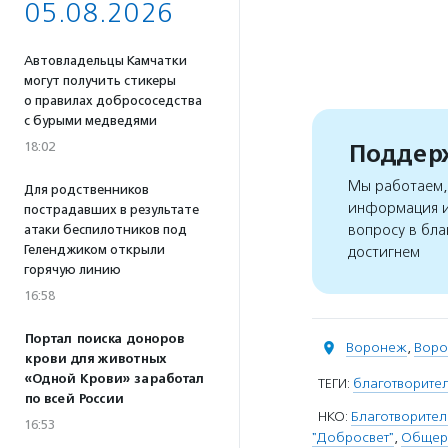
05.08.2026
Автовладельцы Камчатки
могут получить стикеры
о правилах добрососедства
с бурыми медведями
Поддерж
18:02
Мы работаем, 
Для родственников
информация и
пострадавших в результате
вопросу в бла
атаки беспилотников под
Геленджиком открыли
достигнем
горячую линию
16:58
Портал поиска доноров
Воронеж
,
Воро
крови для животных
«Одной Крови» заработал
ТЕГИ:
благотворите
по всей России
НКО:
Благотворите
16:53
"Добросвет"
,
Общеро