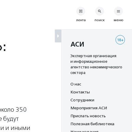
лента
поиск
меню
18+
»:
АСИ
Экспертная организация
и информационное
агентство некоммерческого
сектора
О нас
Контакты
Сотрудники
Мероприятия АСИ
около 350
Прислать новость
е будут
Полезная библиотека
ми и иными
Наши издания