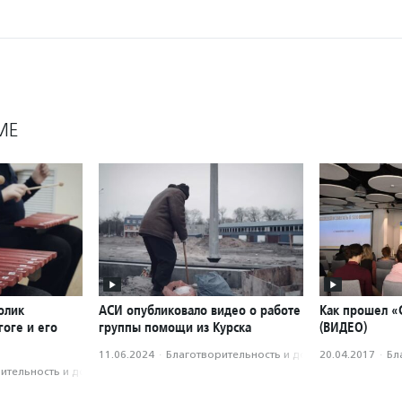
МЕ
олик
АСИ опубликовало видео о работе
Как прошел «
оге и его
группы помощи из Курска
(ВИДЕО)
11.06.2024
·
Благотвори­тель­ность и доброволь­чест­во
20.04.2017
·
Бл
­тель­ность и доброволь­чест­во