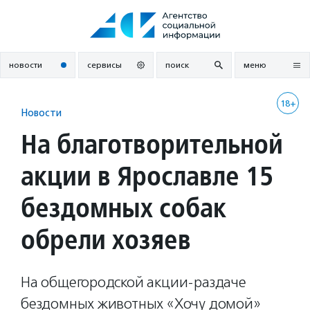
Перейти
к
содержанию
новости
сервисы
поиск
меню
18+
Новости
На благотворительной
акции в Ярославле 15
бездомных собак
обрели хозяев
На общегородской акции-раздаче
бездомных животных «Хочу домой»