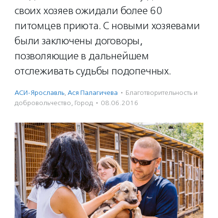
своих хозяев ожидали более 60
питомцев приюта. С новыми хозяевами
были заключены договоры,
позволяющие в дальнейшем
отслеживать судьбы подопечных.
АСИ-Ярославль
,
Ася Палагичева
·
Благотвори­тель­ность и
доброволь­чест­во
,
Город
·
08.06.2016