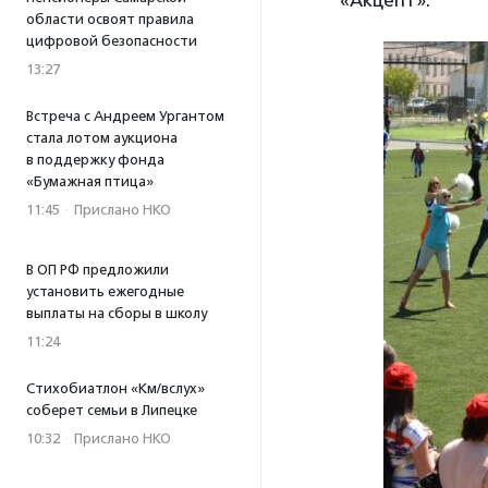
«Акцепт».
области освоят правила
цифровой безопасности
13:27
Встреча с Андреем Ургантом
стала лотом аукциона
в поддержку фонда
«Бумажная птица»
11:45
·
Прислано НКО
В ОП РФ предложили
установить ежегодные
выплаты на сборы в школу
11:24
Стихобиатлон «Км/вслух»
соберет семьи в Липецке
10:32
·
Прислано НКО