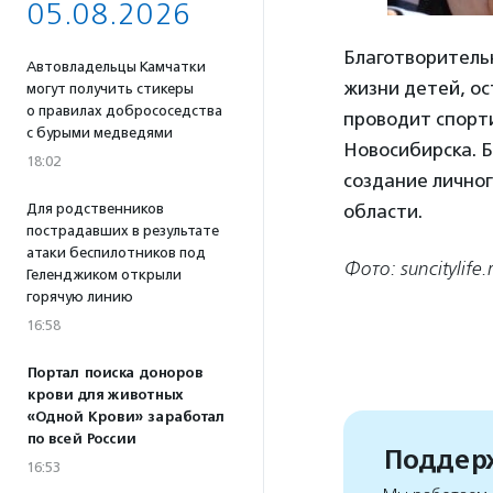
05.08.2026
Благотворитель
Автовладельцы Камчатки
жизни детей, ос
могут получить стикеры
о правилах добрососедства
проводит спорт
с бурыми медведями
Новосибирска. 
18:02
создание лично
Для родственников
области.
пострадавших в результате
атаки беспилотников под
Фото: suncitylife.
Геленджиком открыли
горячую линию
16:58
Портал поиска доноров
крови для животных
«Одной Крови» заработал
по всей России
Поддерж
16:53