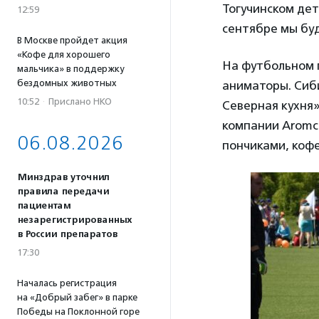
Тогучинском дет
12:59
сентябре мы бу
В Москве пройдет акция
«Кофе для хорошего
На футбольном 
мальчика» в поддержку
бездомных животных
аниматоры. Сиб
10:52
·
Прислано НКО
Северная кухня»
компании Aromca
06.08.2026
пончиками, кофе
Минздрав уточнил
правила передачи
пациентам
незарегистрированных
в России препаратов
17:30
Началась регистрация
на «Добрый забег» в парке
Победы на Поклонной горе