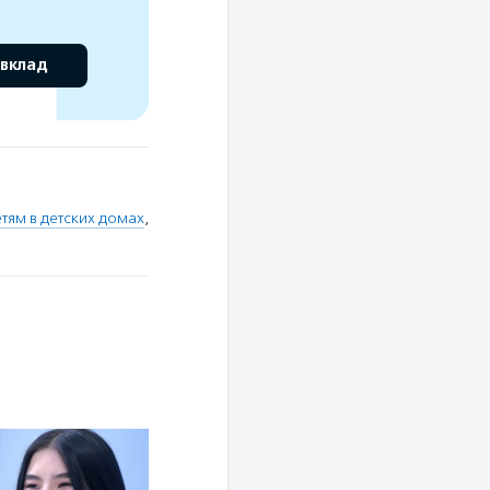
 вклад
тям в детских домах
,