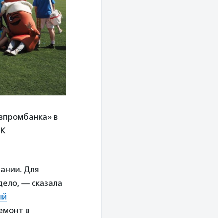
азпромбанка» в
ФК
вании. Для
дело, — сказала
ый
ремонт в