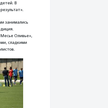
детей. В
результат».
ми занимались
едиция.
«Месье Оливье»,
ами, сладкими
листов.