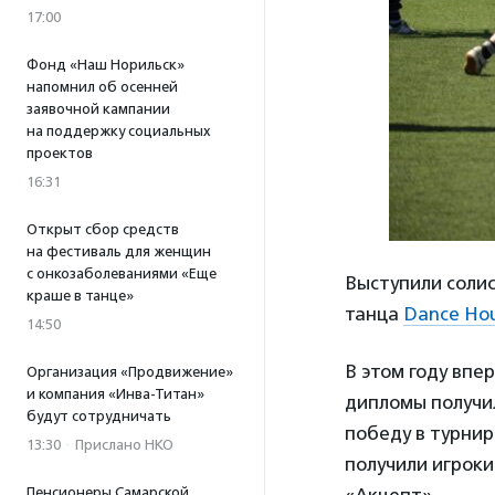
17:00
Фонд «Наш Норильск»
напомнил об осенней
заявочной кампании
на поддержку социальных
проектов
16:31
Открыт сбор средств
на фестиваль для женщин
с онкозаболеваниями «Еще
Выступили солис
краше в танце»
танца
Dance Ho
14:50
В этом году впе
Организация «Продвижение»
и компания «Инва-Титан»
дипломы получи
будут сотрудничать
победу в турнир
13:30
·
Прислано НКО
получили игрок
Пенсионеры Самарской