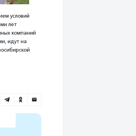
ием условий
еми лет
нных компаний
и, идут на
восибирской