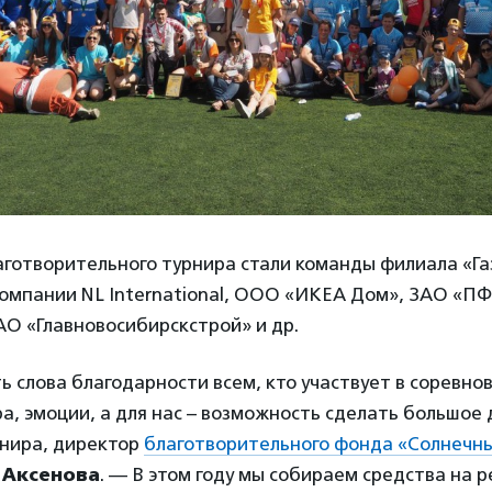
аготворительного турнира стали команды филиала «Г
компании NL International, ООО «ИКЕА Дом», ЗАО «П
О «Главновосибирскстрой» и др.
ть слова благодарности всем, кто участвует в соревно
ра, эмоции, а для нас – возможность сделать большое 
рнира, директор
благотворительного фонда «Солнечн
 Аксенова
. — В этом году мы собираем средства на 