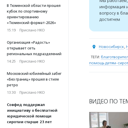
Мы работаем, 
В Тюменской области прошел
информация и
кубок по спортивному
вопросу в бла
ориентированию
достигнем
«Тюменский формат-2026»
15:19
·
Прислано НКО
Организация «Радость»
Новосибирск
,
открывает сеть
региональных подразделений
ТЕГИ:
благотворите
14:25
·
Прислано НКО
помощь детям-сиро
Московский юбилейный забег
«Без границ» прошел в стиле
ретро
13:30
·
Прислано НКО
ВИДЕО ПО ТЕ
Совфед поддержал
инициативу о бесплатной
юридической помощи
сиротам старше 23 лет