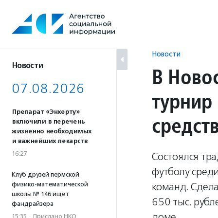
Перейти
к
содержанию
Новости
Новости
В Ново
07.08.2026
турнир
Препарат «Энхерту»
средст
включили в перечень
жизненно необходимых
и важнейших лекарств
16:27
Состоялся тр
футболу среди
Клуб друзей пермской
физико-математической
команд. Сдел
школы № 146 ищет
650 тыс. рубл
фандрайзера
доме.
15:35
·
Прислано НКО