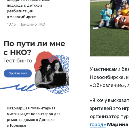
подходы к детской
реабилитации
в Новосибирске
13:15
·
Прислано НКО
Участниками бл
Новосибирске, 
«Обновление», А
«Я хочу высказа
зрителей это иг
Патриаршая гуманитарная
миссия ищет волонтеров для
организатор ту
ремонта домов в Донецке
город»
Марина
и Горловке