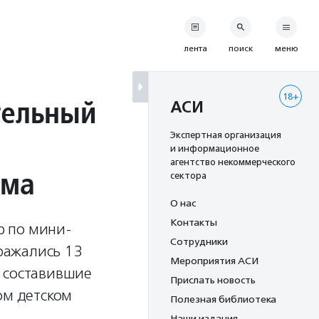
лента
поиск
меню
18+
тельный
АСИ
л
Экспертная организация
и информационное
агентство некоммерческого
ома
сектора
О нас
Контакты
р по мини-
Сотрудники
сражались 13
Мероприятия АСИ
е составившие
Прислать новость
ом детском
Полезная библиотека
Наши издания