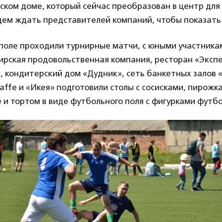
ском доме, который сейчас преобразован в центр для 
дем ждать представителей компаний, чтобы показать 
поле проходили турнирные матчи, с юными участника
ирская продовольственная компания, ресторан «Эксп
, кондитерский дом «Дудник», сеть банкетных залов 
ffe и «Икея» подготовили столы с сосисками, пирожк
 и тортом в виде футбольного поля с фигурками футбо