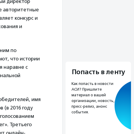
ый директор
ие авторитетные
вляет конкурс и
сования и
 ним по
ют, что истории
я наравне с
Попасть в ленту
инальной
Как попасть в новости
АСИ? Пришлите
материал о вашей
обедителей, имя
организации, новость,
пресс-релиз, анонс
 (в 2016 году
события.
 голосованием
г». Третьего
ит онлайн-