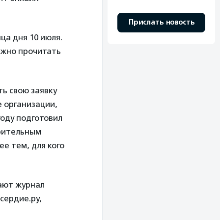
Прислать новость
ца дня 10 июля.
ожно прочитать
ть свою заявку
 организации,
 году подготовил
орительным
ее тем, для кого
ают журнал
сердие.ру,