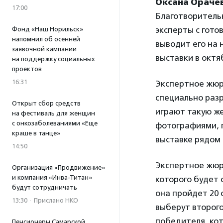
Оксана Ораче
17:00
Благотворительн
эксперты с гото
Фонд «Наш Норильск»
напомнил об осенней
выводит его на 
заявочной кампании
выставки в октя
на поддержку социальных
проектов
16:31
Экспертное жюр
специально раз
Открыт сбор средств
играют такую же
на фестиваль для женщин
с онкозаболеваниями «Еще
фотографиями, п
краше в танце»
выставке рядом 
14:50
Экспертное жюр
Организация «Продвижение»
и компания «Инва-Титан»
которого будет 
будут сотрудничать
она пройдет 20 
13:30
·
Прислано НКО
выберут второго
победителя, кот
Пенсионеры Самарской