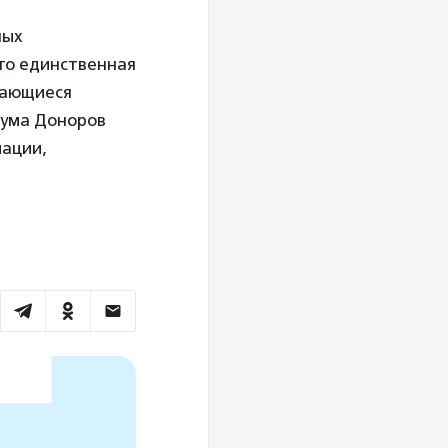
ных
Это единственная
мающиеся
рума Доноров
мации,