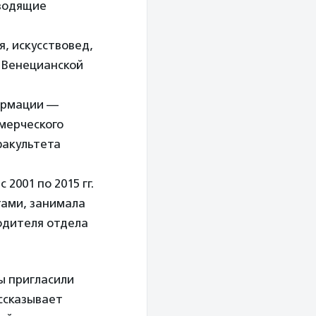
оводящие
, искусствовед,
й Венецианской
ормации —
мерческого
факультета
2001 по 2015 гг.
тами, занимала
одителя отдела
ы пригласили
ссказывает