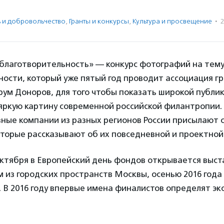
ь и доброволь­чест­во
,
Гранты и конкурсы
,
Культура и просвещение
·
2
лаготворительность» — конкурс фотографий на тем
ности, который уже пятый год проводит ассоциация 
ум Доноров, для того чтобы показать широкой публи
 яркую картину современной российской филантропии.
ные компании из разных регионов России присылают 
торые рассказывают об их повседневной и проектной
октября в Европейский день фондов открывается выст
м из городских пространств Москвы, осенью 2016 года
 В 2016 году впервые имена финалистов определят экс