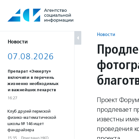
Перейти
к
содержанию
Новости
Новости
Продле
07.08.2026
фотогр
Препарат «Энхерту»
благот
включили в перечень
жизненно необходимых
и важнейших лекарств
16:27
Проект Форум
продлевает пр
Клуб друзей пермской
физико-математической
известны имен
школы № 146 ищет
проведения к
фандрайзера
проекта.
15:35
·
Прислано НКО