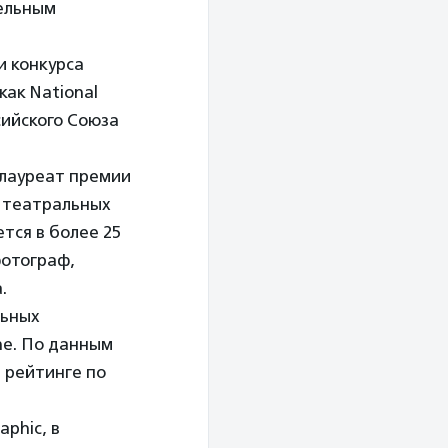
ельным
и конкурса
ак National
ссийского Союза
 лауреат премии
а театральных
тся в более 25
фотограф,
.
льных
ne. По данным
в рейтинге по
phic, в