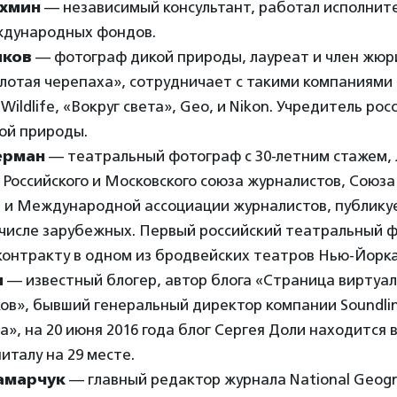
ахмин
— независимый консультант, работал исполнит
ждународных фондов.
шков
— фотограф дикой природы, лауреат и член жюр
отая черепаха», сотрудничает с такими компаниями к
Wildlife, «Вокруг света», Geo, и Nikon. Учредитель ро
ой природы.
ерман
— театральный фотограф с 30-летним стажем,
 Российского и Московского союза журналистов, Союз
 и Международной ассоциации журналистов, публикуе
 числе зарубежных. Первый российский театральный 
контракту в одном из бродвейских театров Нью-Йорка
я
— известный блогер, автор блога «Страница виртуа
ов», бывший генеральный директор компании Soundli
», на 20 июня 2016 года блог Сергея Доли находится 
италу на 29 месте.
амарчук
— главный редактор журнала National Geogra