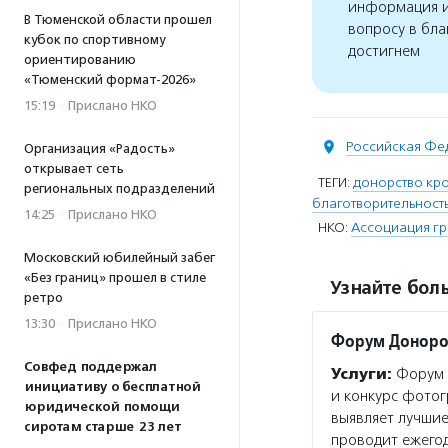
информация и
В Тюменской области прошел
вопросу в бла
кубок по спортивному
достигнем
ориентированию
«Тюменский формат-2026»
15:19
·
Прислано НКО
Российская Фе
Организация «Радость»
открывает сеть
ТЕГИ:
донорство кро
региональных подразделений
благотворительност
14:25
·
Прислано НКО
НКО:
Ассоциация г
Московский юбилейный забег
«Без границ» прошел в стиле
Узнайте боль
ретро
13:30
·
Прислано НКО
Форум Донор
Совфед поддержал
Услуги:
Форум Д
инициативу о бесплатной
и конкурс фотог
юридической помощи
выявляет лучшие
сиротам старше 23 лет
проводит ежего