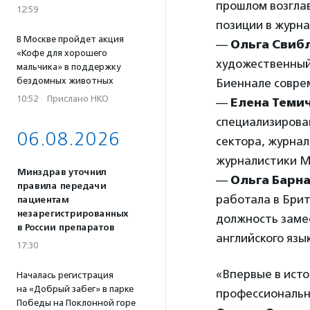
прошлом возгла
12:59
позиции в журнал
В Москве пройдет акция
—
Ольга Свиб
«Кофе для хорошего
художественный 
мальчика» в поддержку
бездомных животных
Биеннале соврем
10:52
·
Прислано НКО
—
Елена Теми
специализирова
06.08.2026
сектора, журна
журналистики М
Минздрав уточнил
—
Ольга Барн
правила передачи
работала в Бри
пациентам
незарегистрированных
должность заме
в России препаратов
английского язык
17:30
«Впервые в ист
Началась регистрация
на «Добрый забег» в парке
профессиональн
Победы на Поклонной горе