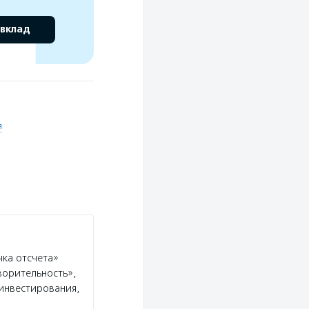
 вклад
я
ка отсчета»
ворительность»,
инвестирования,