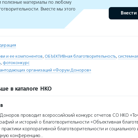
 полезные материалы по любому
готворительности. Вместе мы этого
Внести
дерация
ви и ее компонентов
,
ОБЪЕКТИВная благотворительность
,
системна
ь
,
фотоконкурс
рантодающих организаций «Форум Доноров»
ше в каталоге НКО
ов
оноров проводит всероссийский конкурс отчетов СО НКО «Точ
рафий и историй о благотворительности «Объективная благот
 практики корпоративной благотворительности и социального 
дную конференцию…