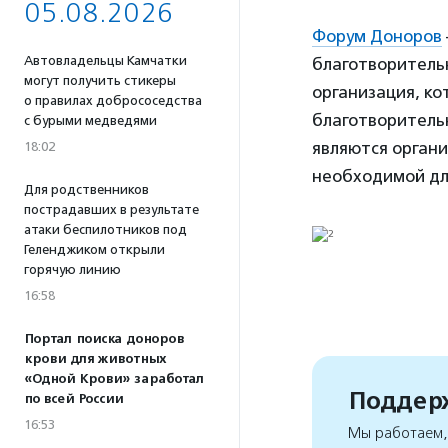
05.08.2026
Форум Доноров
Автовладельцы Камчатки
благотворительн
могут получить стикеры
организация, к
о правилах добрососедства
благотворитель
с бурыми медведями
являются орган
18:02
необходимой дл
Для родственников
пострадавших в результате
атаки беспилотников под
Геленджиком открыли
горячую линию
16:58
Портал поиска доноров
крови для животных
«Одной Крови» заработал
Поддерж
по всей России
16:53
Мы работаем, 