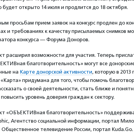
о будет открыто 14 июля и продлится до 18 октября.
ым просьбам прием заявок на конкурс продлен до кон
лах и требованиях к качеству присылаемых снимков м
затора конкурса — Форума Доноров.
ект расширил возможности для участия. Теперь присла
ЪЕКТИВная благотворительность» могут все донорские
нные на
Карте донорской активности
, которую в 2013
 «Карта» придумана для того, чтобы помочь благотв
ссказать о своей деятельности, стать ближе и понятн
 повысить уровень доверия граждан к сектору.
оект «ОБЪЕКТИВная благотворительность» поддержив
phic, Агентство социальной информации, портал Мило
, Общественное телевидение России, портал Kuda.Go.