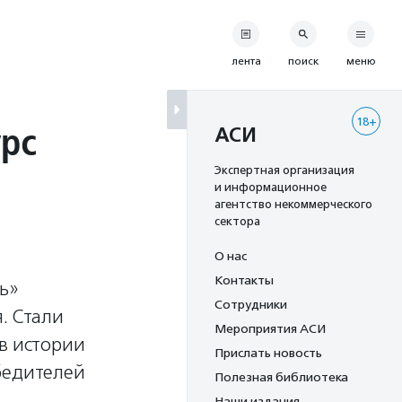
лента
поиск
меню
18+
урс
АСИ
Экспертная организация
и информационное
агентство некоммерческого
сектора
О нас
Контакты
ь»
Сотрудники
. Стали
Мероприятия АСИ
 в истории
Прислать новость
бедителей
Полезная библиотека
Наши издания