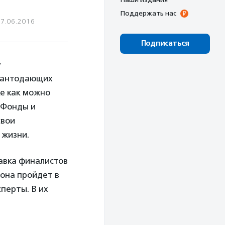
Поддержать нас
7.06.2016
Подписаться
у
грантодающих
ке как можно
 Фонды и
свои
 жизни.
авка финалистов
 она пройдет в
перты. В их