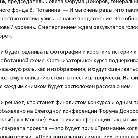
ва
, председатель Совета Форума Доноров, генеральн
ого фонда В. Потанина. — И мы очень рады, что так
вностью откликнулись на наше предложение. Это обно
новый уровень. С нетерпением ждем результатов голо
бре».
и будет оценивать фотографии и короткие истории к
работанной схеме. Организаторы конкурса подчеркива
 важную роль, как и изображения, и будут оцениватьс
оэтому к описанию стоит отнестись творчески. На ф
с каждым снимком будет расположен рассказ о нем.
и решает, кто станет финалистом конкурса и одним п
объявлено на Ежегодной конференции Форума Доноров
октября в Москве). Участники конференции закрытым
 лауреата проекта — это будет приз «Признание колле
орый получит «Приз зрительских симпатий», определ