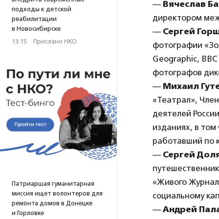
—
Вячеслав Б
подходы к детской
директором ме
реабилитации
в Новосибирске
—
Сергей Гор
13:15
·
Прислано НКО
фотографии «Зол
Geographic, BBC 
фотографов дик
—
Михаил Гут
«Театрал», Член
деятелей России
изданиях, в том
работавший по 
—
Сергей Дол
путешественник
«Живого Журнала
Патриаршая гуманитарная
миссия ищет волонтеров для
социальному кап
ремонта домов в Донецке
—
Андрей Пал
и Горловке