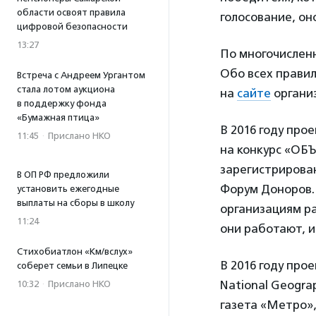
области освоят правила
голосование, он
цифровой безопасности
13:27
По многочисленн
Обо всех прави
Встреча с Андреем Ургантом
стала лотом аукциона
на
сайте
органи
в поддержку фонда
«Бумажная птица»
В 2016 году про
11:45
·
Прислано НКО
на конкурс «ОБ
зарегистрирова
В ОП РФ предложили
Форум Доноров.
установить ежегодные
выплаты на сборы в школу
организациям ра
11:24
они работают, и
Стихобиатлон «Км/вслух»
В 2016 году пр
соберет семьи в Липецке
National Geogra
10:32
·
Прислано НКО
газета «Метро»