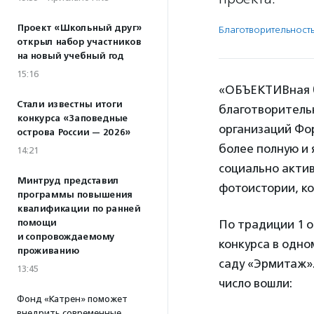
Проект «Школьный друг»
Благотвори­тель­ност
открыл набор участников
на новый учебный год
15:16
«ОБЪЕКТИВная б
Стали известны итоги
благотворитель
конкурса «Заповедные
организаций Фор
острова России — 2026»
более полную и
14:21
социально актив
Минтруд представил
фотоистории, ко
программы повышения
квалификации по ранней
помощи
По традиции 1 
и сопровождаемому
конкурса в одно
проживанию
саду «Эрмитаж».
13:45
число вошли:
Фонд «Катрен» поможет
внедрить современные