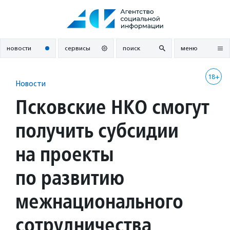
Перейти
к
содержанию
новости
сервисы
поиск
меню
18+
Новости
Псковские НКО смогут
получить субсидии
на проекты
по развитию
межнационального
сотрудничества