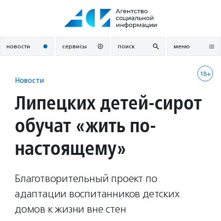
Перейти
к
содержанию
новости
сервисы
поиск
меню
18+
Новости
Липецких детей-сирот
обучат «жить по-
настоящему»
Благотворительный проект по
адаптации воспитанников детских
домов к жизни вне стен