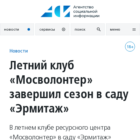
Перейти
к
содержанию
новости
сервисы
поиск
меню
18+
Новости
Летний клуб
«Мосволонтер»
завершил сезон в саду
«Эрмитаж»
В летнем клубе ресурсного центра
«Мосволонтер» в саду «Эрмитаж»