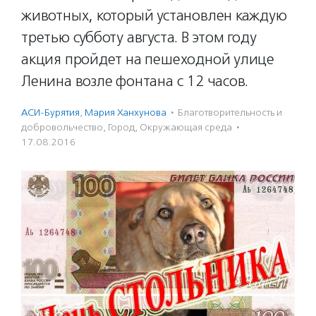
животных, который установлен каждую
третью субботу августа. В этом году
акция пройдет на пешеходной улице
Ленина возле фонтана с 12 часов.
АСИ-Бурятия
,
Мария Ханхунова
·
Благотвори­тель­ность и
доброволь­чест­во
,
Город
,
Окружающая среда
·
17.08.2016