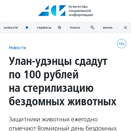
Перейти
к
содержанию
новости
сервисы
поиск
меню
18+
Новости
Улан-удэнцы сдадут
по 100 рублей
на стерилизацию
бездомных животных
Защитники животных ежегодно
отмечают Всемирный день бездомных