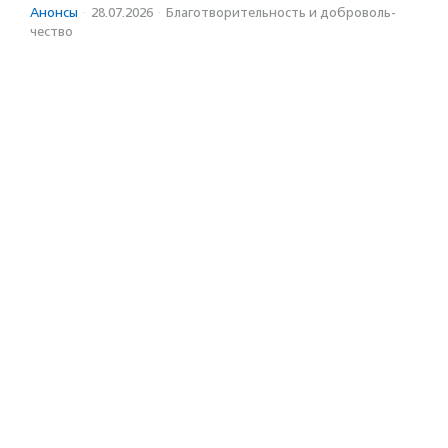
Анонсы
·
28.07.2026
·
Благотвори­тель­ность и доброволь­
чест­во