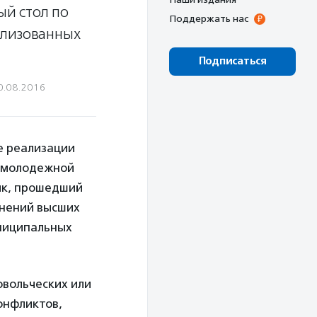
ый стол по
Поддержать нас
ализованных
Подписаться
0.08.2016
е реализации
в молодежной
ик, прошедший
инений высших
униципальных
овольческих или
онфликтов,