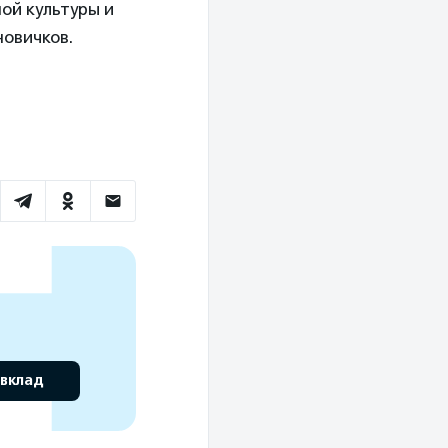
ой культуры и
овичков.
 вклад