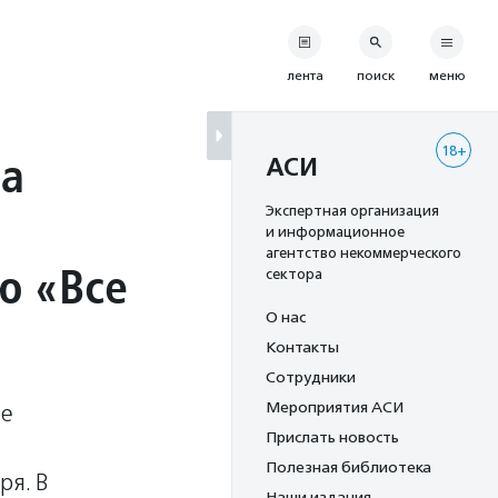
лента
поиск
меню
18+
ва
АСИ
Экспертная организация
и информационное
агентство некоммерческого
ю «Все
сектора
О нас
Контакты
Сотрудники
Мероприятия АСИ
ие
Прислать новость
Полезная библиотека
ря. В
Наши издания