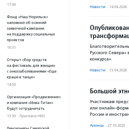
17:00
Новости
·
14.04.2026
Фонд «Наш Норильск»
напомнил об осенней
Опубликован
заявочной кампании
трансформа
на поддержку социальных
проектов
Благотворительн
16:31
Русского Севера»
конкурса».
Открыт сбор средств
на фестиваль для женщин
Новости
·
13.04.2026
с онкозаболеваниями «Еще
краше в танце»
14:50
Большой этн
Организация «Продвижение»
Участникам предс
и компания «Инва-Титан»
или онлайн-форма
будут сотрудничать
России и иностра
13:30
·
Прислано НКО
Анонсы
·
27.10.2025
·
Пенсионеры Самарской