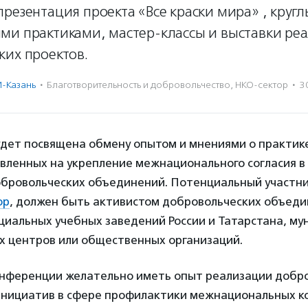
резентация проекта «Все краски мира» , кругл
ми практиками, мастер-классы и выставки ре
ких проектов.
-Казань
·
Благотвори­тель­ность и доброволь­чест­во
,
НКО-сектор
·
3
дет посвящена обмену опытом и мнениями о практик
авленных на укрепление межнационального согласия 
обровольческих объединений. Потенциальный участн
ор
, должен быть активистом добровольческих объед
циальных учебных заведений России и Татарстана, м
х центров или общественных организаций.
конференции желательно иметь опыт реализации добр
нициатив в сфере профилактики межнациональных к