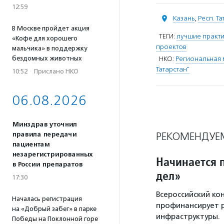
12:59
Казань
,
Респ. Т
В Москве пройдет акция
ТЕГИ:
лучшие практ
«Кофе для хорошего
проектов
мальчика» в поддержку
бездомных животных
НКО:
Региональная 
Татарстан"
10:52
·
Прислано НКО
06.08.2026
Минздрав уточнил
РЕКОМЕНДУЕ
правила передачи
пациентам
незарегистрированных
Начинается 
в России препаратов
дел»
17:30
Всероссийский ко
Началась регистрация
профинансирует 
на «Добрый забег» в парке
инфраструктуры.
Победы на Поклонной горе