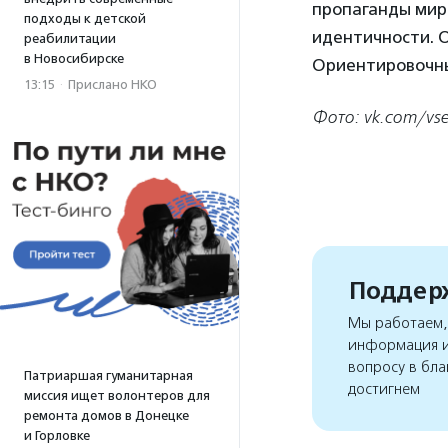
пропаганды мира
подходы к детской
идентичности. 
реабилитации
в Новосибирске
Ориентировочный
13:15
·
Прислано НКО
Фото: vk.com/vse
Поддерж
Мы работаем, 
информация и
вопросу в бла
Патриаршая гуманитарная
достигнем
миссия ищет волонтеров для
ремонта домов в Донецке
и Горловке