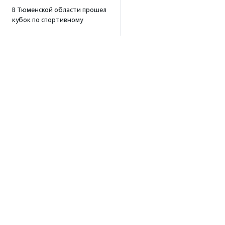
В Тюменской области прошел
кубок по спортивному
ориентированию
«Тюменский формат-2026»
15:19
·
Прислано НКО
Организация «Радость»
открывает сеть
региональных подразделений
14:25
·
Прислано НКО
Московский юбилейный забег
«Без границ» прошел в стиле
ретро
13:30
·
Прислано НКО
Совфед поддержал
Об агентстве
инициативу о бесплатной
Об агентстве
юридической помощи
Сотрудники
сиротам старше 23 лет