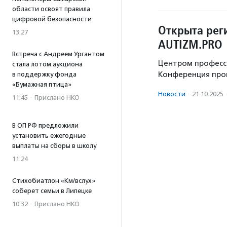
области освоят правила
цифровой безопасности
Открыта рег
13:27
AUTIZM.PRO
Встреча с Андреем Ургантом
Центром професси
стала лотом аукциона
Конференция пройд
в поддержку фонда
«Бумажная птица»
Новости
·
21.10.2025
11:45
·
Прислано НКО
В ОП РФ предложили
установить ежегодные
выплаты на сборы в школу
11:24
Стихобиатлон «Км/вслух»
соберет семьи в Липецке
10:32
·
Прислано НКО