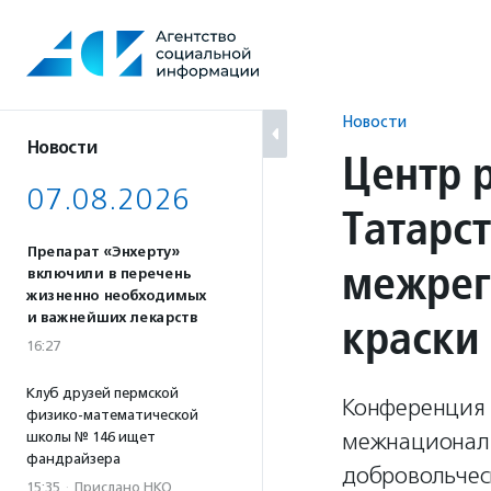
Перейти
к
содержанию
Новости
Новости
Центр 
07.08.2026
Татарс
Препарат «Энхерту»
межрег
включили в перечень
жизненно необходимых
краски
и важнейших лекарств
16:27
Клуб друзей пермской
Конференция п
физико-математической
межнациональ
школы № 146 ищет
фандрайзера
добровольческ
15:35
·
Прислано НКО