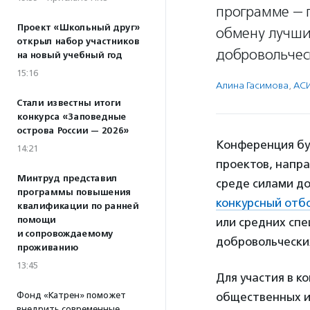
программе — п
Проект «Школьный друг»
обмену лучши
открыл набор участников
добровольчес
на новый учебный год
15:16
Алина Гасимова
,
АСИ
Стали известны итоги
конкурса «Заповедные
острова России — 2026»
Конференция бу
14:21
проектов, напр
Минтруд представил
среде силами д
программы повышения
конкурсный отб
квалификации по ранней
помощи
или средних спе
и сопровождаемому
добровольчески
проживанию
13:45
Для участия в 
Фонд «Катрен» поможет
общественных и
внедрить современные