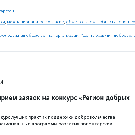
атарстан
ики
,
межнациональное согласие
,
обмен опытом в области волонте
молодежная общественная организация "Центр развития доброволь
М
прием заявок на конкурс «Регион добрых
нкурс лучших практик поддержки добровольчества
региональные программы развития волонтерской