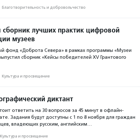
·
Благотвори­тель­ность и доброволь­чест­во
 сборник лучших практик цифровой
ции музеев
ый фонд «Доброта Севера» в рамках программы «Музеи
 выпустил сборник «Кейсы победителей XV Грантового
·
Культура и просвещение
ографический диктант
тоит ответить на 30 вопросов за 45 минут в офлайн-
те. Задания будут доступны с 1 по 8 ноября для граждан
нцев, владеющих русским, английским…
Культура и просвещение