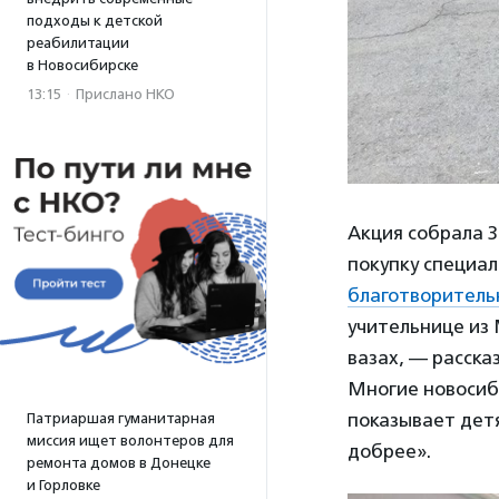
подходы к детской
реабилитации
в Новосибирске
13:15
·
Прислано НКО
Акция собрала 3
покупку специа
благотворитель
учительнице из 
вазах, — расск
Многие новосиби
показывает дет
Патриаршая гуманитарная
миссия ищет волонтеров для
добрее».
ремонта домов в Донецке
и Горловке