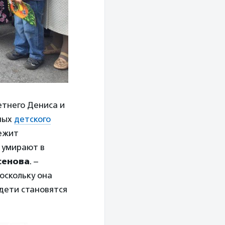
летнего Дениса и
чных
детского
лежит
д умирают в
сенова
. –
оскольку она
дети становятся