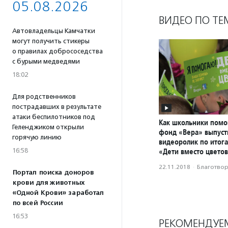
05.08.2026
ВИДЕО ПО ТЕ
Автовладельцы Камчатки
могут получить стикеры
о правилах добрососедства
с бурыми медведями
18:02
Для родственников
пострадавших в результате
атаки беспилотников под
Как школьники помо
Геленджиком открыли
фонд «Вера» выпуст
горячую линию
видеоролик по итог
16:58
«Дети вместо цвето
22.11.2018
·
Благотвори
Портал поиска доноров
крови для животных
«Одной Крови» заработал
по всей России
16:53
РЕКОМЕНДУЕ