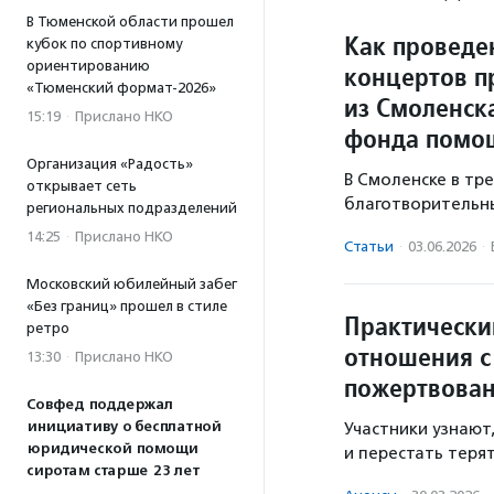
В Тюменской области прошел
Как проведе
кубок по спортивному
ориентированию
концертов п
«Тюменский формат-2026»
из Смоленск
15:19
·
Прислано НКО
фонда помо
Организация «Радость»
В Смоленске в тр
открывает сеть
благотворительны
региональных подразделений
14:25
·
Прислано НКО
Статьи
·
03.06.2026
·
Московский юбилейный забег
«Без границ» прошел в стиле
Практически
ретро
отношения с
13:30
·
Прислано НКО
пожертвова
Совфед поддержал
инициативу о бесплатной
Участники узнают
юридической помощи
и перестать теря
сиротам старше 23 лет