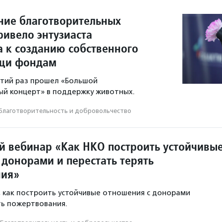
ние благотворительных
ривело энтузиаста
а к созданию собственного
щи фондам
етий раз прошел «Большой
й концерт» в поддержку животных.
Благотвори­тель­ность и доброволь­чест­во
й вебинар «Как НКО построить устойчивы
 донорами и перестать терять
ния»
, как построить устойчивые отношения с донорами
ть пожертвования.