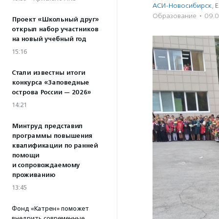
АСИ-Новосибирск
,
Е
Образование
·
09.
Проект «Школьный друг»
открыл набор участников
на новый учебный год
15:16
Стали известны итоги
конкурса «Заповедные
острова России — 2026»
14:21
Минтруд представил
программы повышения
квалификации по ранней
помощи
и сопровождаемому
проживанию
13:45
Фонд «Катрен» поможет
внедрить современные