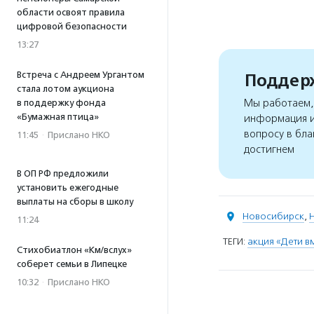
области освоят правила
цифровой безопасности
13:27
Встреча с Андреем Ургантом
Поддерж
стала лотом аукциона
Мы работаем, 
в поддержку фонда
«Бумажная птица»
информация и
вопросу в бла
11:45
·
Прислано НКО
достигнем
В ОП РФ предложили
установить ежегодные
выплаты на сборы в школу
Новосибирск
,
11:24
ТЕГИ:
акция «Дети в
Стихобиатлон «Км/вслух»
соберет семьи в Липецке
10:32
·
Прислано НКО