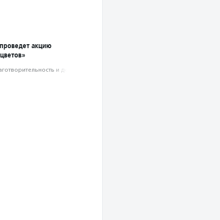
проведет акцию
 цветов»
аготвори­тель­ность и доброволь­чест­во