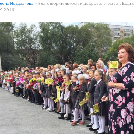
лена Ноздрачева
·
Благотвори­тель­ность и доброволь­чест­во
,
Люди с
09.2016