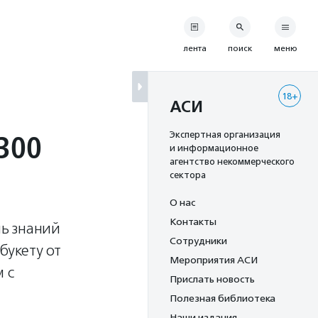
лента
поиск
меню
18+
АСИ
300
Экспертная организация
и информационное
агентство некоммерческого
сектора
О нас
Контакты
нь знаний
Сотрудники
букету от
Мероприятия АСИ
 с
Прислать новость
Полезная библиотека
Наши издания