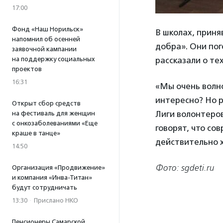
17:00
Фонд «Наш Норильск»
В школах, приня
напомнил об осенней
добра». Они пог
заявочной кампании
на поддержку социальных
рассказали о те
проектов
16:31
«Мы очень волно
интересно? Но р
Открыт сбор средств
Лиги волонтеро
на фестиваль для женщин
с онкозаболеваниями «Еще
говорят, что со
краше в танце»
действительно х
14:50
Фото: sgdeti.ru
Организация «Продвижение»
и компания «Инва-Титан»
будут сотрудничать
13:30
·
Прислано НКО
Пенсионеры Самарской