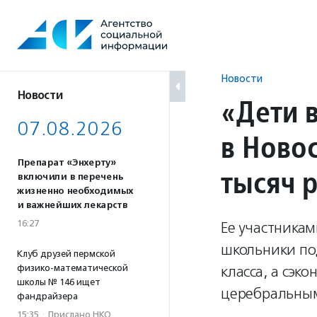
Перейти
к
содержанию
Новости
Новости
«Дети 
07.08.2026
в Ново
Препарат «Энхерту»
тысяч 
включили в перечень
жизненно необходимых
и важнейших лекарств
16:27
Ее участникам
школьники по
Клуб друзей пермской
физико-математической
класса, а сэк
школы № 146 ищет
церебральны
фандрайзера
15:35
·
Прислано НКО