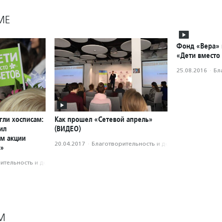
МЕ
Фонд «Вера» 
«Дети вместо
25.08.2016
·
Бл
гли хосписам:
Как прошел «Сетевой апрель»
ил
(ВИДЕО)
ам акции
20.04.2017
·
Благотвори­тель­ность и доброволь­чест­во
в»
­тель­ность и доброволь­чест­во
М