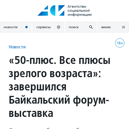
Перейти
к
содержанию
новости
сервисы
поиск
меню
18+
Новости
«50-плюс. Все плюсы
зрелого возраста»:
завершился
Байкальский форум-
выставка