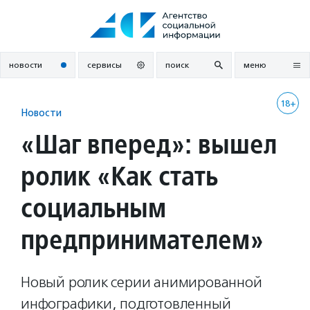
Перейти
к
содержанию
новости
сервисы
поиск
меню
18+
Новости
«Шаг вперед»: вышел
ролик «Как стать
социальным
предпринимателем»
Новый ролик серии анимированной
инфографики, подготовленный