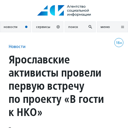
Перейти
к
содержанию
новости
сервисы
поиск
меню
18+
Новости
Ярославские
активисты провели
первую встречу
по проекту «В гости
к НКО»