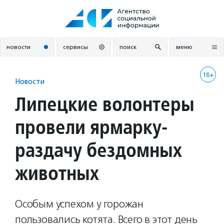
Перейти
к
содержанию
новости
сервисы
поиск
меню
18+
Новости
Липецкие волонтеры
провели ярмарку-
раздачу бездомных
животных
Особым успехом у горожан
пользовались котята. Всего в этот день