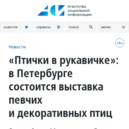
Перейти
к
содержанию
новости
сервисы
поиск
меню
18+
Новости
«Птички в рукавичке»:
в Петербурге
состоится выставка
певчих
и декоративных птиц