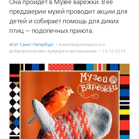
Она пройдет в Музее варежки. В ее
преддверии музей проводит акции для
детей и собирает помощь для диких
птиц — подопечных приюта.
АСИ-Санкт-Петербург
·
Благотвори­тель­ность и
доброволь­чест­во
,
Культура и просвещение
·
13.10.2016