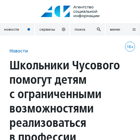
Перейти
к
содержанию
новости
сервисы
поиск
меню
18+
Новости
Школьники Чусового
помогут детям
с ограниченными
возможностями
реализоваться
в профессии