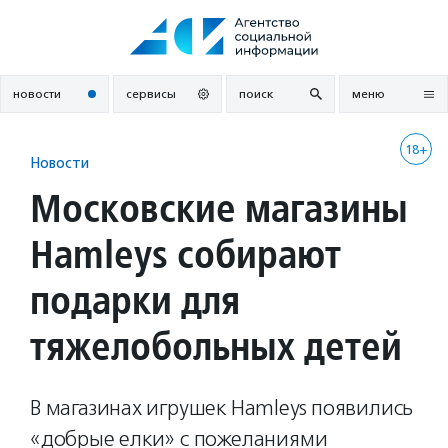
Перейти
к
содержанию
новости
сервисы
поиск
меню
18+
Новости
Московские магазины
Hamleys собирают
подарки для
тяжелобольных детей
В магазинах игрушек Hamleys появились
«добрые елки» с пожеланиями