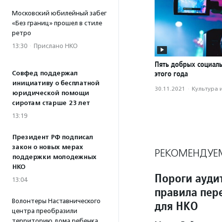
Московский юбилейный забег
«Без границ» прошел в стиле
ретро
13:30
·
Прислано НКО
Пять добрых социал
этого года
Совфед поддержал
инициативу о бесплатной
30.11.2021
·
Культура 
юридической помощи
сиротам старше 23 лет
13:19
Президент РФ подписал
закон о новых мерах
РЕКОМЕНДУЕ
поддержки молодежных
НКО
Пороги ауди
13:04
правила пер
Волонтеры Наставнического
для НКО
центра преобразили
территорию дома ребенка