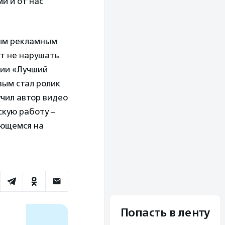
и и от нас
ным рекламным
т не нарушать
ции «Лучший
вым стал ролик
чил автор видео
скую работу –
ающемся на
Попасть в ленту