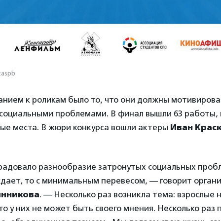
taspb
анием к роликам было то, что они должны мотивирова
социальными проблемами. В финал вышли 63 работы, 
вые места. В жюри конкурса вошли актеры
Иван Крас
радовало разнообразие затронутых социальных пробле
дает, то с минимальным перевесом, — говорит органи
инникова
. — Несколько раз возникла тема: взрослые 
что у них не может быть своего мнения. Несколько раз 