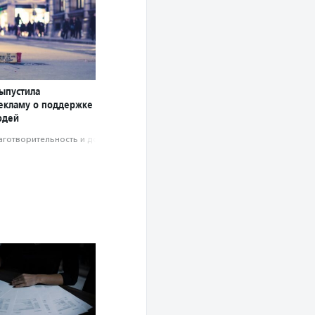
ыпустила
екламу о поддержке
юдей
аготвори­тель­ность и доброволь­чест­во