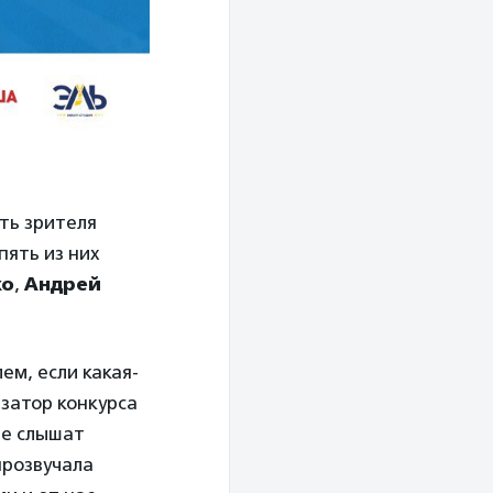
ть зрителя
пять из них
ко
,
Андрей
м, если какая-
затор конкурса
не слышат
прозвучала