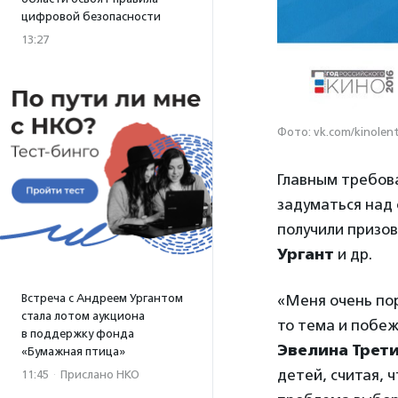
цифровой безопасности
13:27
Фото: vk.com/kinolen
Главным требов
задуматься над 
получили призо
Ургант
и др.
Встреча с Андреем Ургантом
«Меня очень по
стала лотом аукциона
то тема и побеж
в поддержку фонда
Эвелина Трет
«Бумажная птица»
детей, считая, 
11:45
·
Прислано НКО