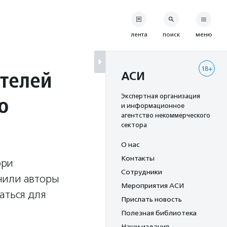
лента
поиск
меню
18+
ителей
АСИ
о
Экспертная организация
и информационное
агентство некоммерческого
сектора
О нас
Контакты
юри
Сотрудники
чили авторы
Мероприятия АСИ
аться для
Прислать новость
Полезная библиотека
Наши издания