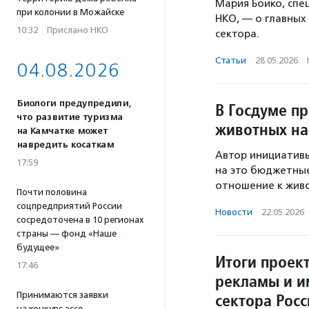
Мария Бойко, сп
при колонии в Можайске
НКО, — о главных
10:32
·
Прислано НКО
сектора.
Статьи
·
28.05.2026
·
04.08.2026
Биологи предупредили,
В Госдуме п
что развитие туризма
животных на
на Камчатке может
навредить косаткам
Автор инициативы
17:59
на это бюджетные
отношение к живо
Почти половина
соцпредприятий России
Новости
·
22.05.2026
сосредоточена в 10 регионах
страны — фонд «Наше
будущее»
Итоги проек
17:46
рекламы и и
сектора Рос
Принимаются заявки
на конкурс эссе