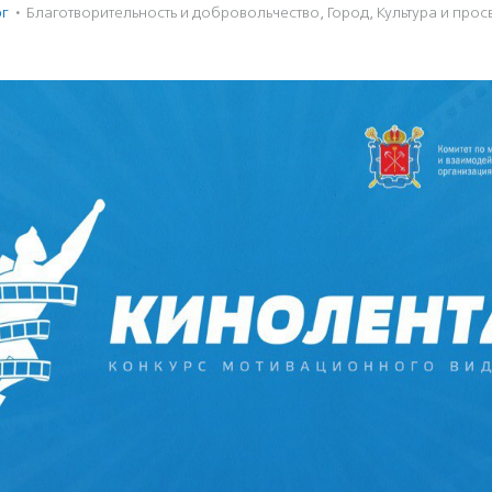
рг
·
Благотвори­тель­ность и доброволь­чест­во
,
Город
,
Культура и про