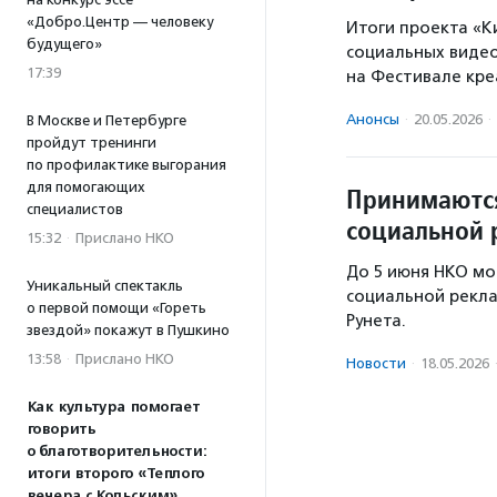
«Добро.Центр — человеку
Итоги проекта «К
будущего»
социальных видео
17:39
на Фестивале кре
Анонсы
·
20.05.2026
·
В Москве и Петербурге
пройдут тренинги
по профилактике выгорания
для помогающих
Принимаются
специалистов
социальной 
15:32
·
Прислано НКО
До 5 июня НКО мо
Уникальный спектакль
социальной рекла
о первой помощи «Гореть
Рунета.
звездой» покажут в Пушкино
13:58
·
Прислано НКО
Новости
·
18.05.2026
Как культура помогает
говорить
о благотворительности:
итоги второго «Теплого
вечера с Кольским»