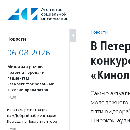
Перейти
к
содержанию
Новости
Новости
В Пете
06.08.2026
конкур
Минздрав уточнил
«Кинол
правила передачи
пациентам
незарегистрированных
в России препаратов
Самые актуал
17:30
молодежного 
Началась регистрация
пяти видеораб
на «Добрый забег» в парке
широкой ауди
Победы на Поклонной горе
17:00