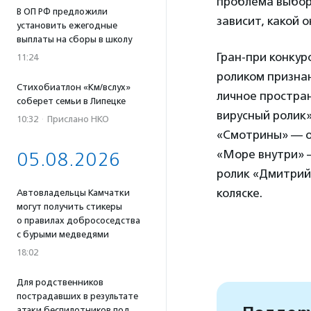
проблема выбор
В ОП РФ предложили
зависит, какой о
установить ежегодные
выплаты на сборы в школу
Гран-при конкур
11:24
роликом призна
Стихобиатлон «Км/вслух»
личное простра
соберет семьи в Липецке
вирусный ролик
10:32
·
Прислано НКО
«Смотрины» — о
«Море внутри» —
05.08.2026
ролик «Дмитрий
коляске.
Автовладельцы Камчатки
могут получить стикеры
о правилах добрососедства
с бурыми медведями
18:02
Для родственников
пострадавших в результате
атаки беспилотников под