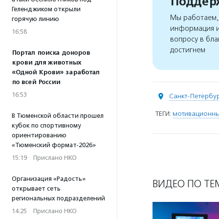
Поддерж
Геленджиком открыли
Мы работаем, 
горячую линию
информация и
16:58
вопросу в бла
достигнем
Портал поиска доноров
крови для животных
«Одной Крови» заработал
по всей России
16:53
Санкт-Петербу
ТЕГИ:
мотивационн
В Тюменской области прошел
кубок по спортивному
ориентированию
«Тюменский формат-2026»
15:19
·
Прислано НКО
Организация «Радость»
ВИДЕО ПО ТЕ
открывает сеть
региональных подразделений
14:25
·
Прислано НКО