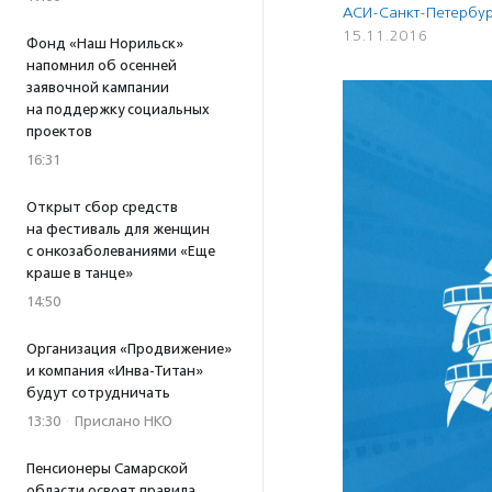
АСИ-Санкт-Петербу
15.11.2016
Фонд «Наш Норильск»
напомнил об осенней
заявочной кампании
на поддержку социальных
проектов
16:31
Открыт сбор средств
на фестиваль для женщин
с онкозаболеваниями «Еще
краше в танце»
14:50
Организация «Продвижение»
и компания «Инва-Титан»
будут сотрудничать
13:30
·
Прислано НКО
Пенсионеры Самарской
области освоят правила