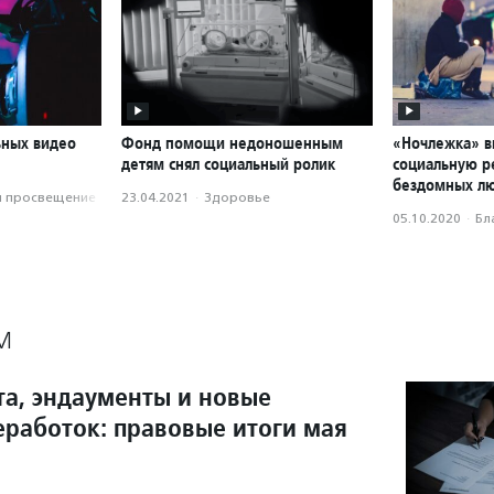
ьных видео
Фонд помощи недоношенным
«Ночлежка» в
детям снял социальный ролик
социальную р
бездомных л
и просвещение
23.04.2021
·
Здоровье
05.10.2020
·
Бл
М
та, эндаументы и новые
еработок: правовые итоги мая