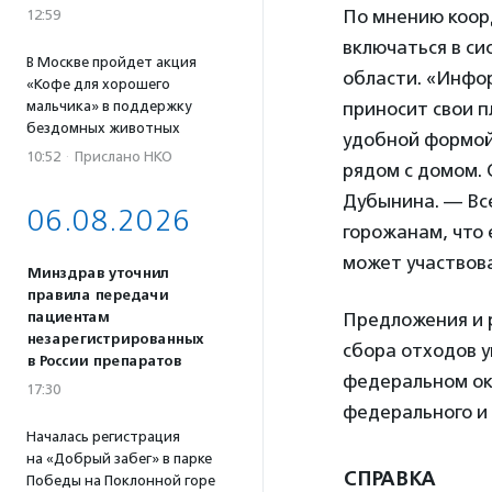
По мнению коор
12:59
включаться в си
В Москве пройдет акция
области. «Инфо
«Кофе для хорошего
мальчика» в поддержку
приносит свои п
бездомных животных
удобной формой
10:52
·
Прислано НКО
рядом с домом.
Дубынина. — Вс
06.08.2026
горожанам, что
может участвова
Минздрав уточнил
правила передачи
пациентам
Предложения и 
незарегистрированных
сбора отходов 
в России препаратов
федеральном ок
17:30
федерального и 
Началась регистрация
на «Добрый забег» в парке
СПРАВКА
Победы на Поклонной горе