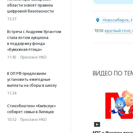
области освоят правила
цифровой безопасности
13:27
Новосибирск
,
ТЕГИ:
круглый стол
,
Встреча с Андреем Ургантом
стала лотом аукциона
в поддержку фонда
«Бумажная птица»
11:45
·
Прислано НКО
ВИДЕО ПО ТЕ
В ОП РФ предложили
установить ежегодные
выплаты на сборы в школу
11:24
Стихобиатлон «Км/вслух»
соберет семьи в Липецке
10:32
·
Прислано НКО
МТС и Фиксики пока