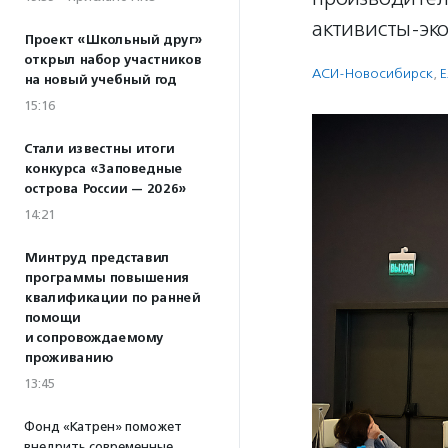
активисты-эко
Проект «Школьный друг»
открыл набор участников
АСИ-Новосибирск
,
Е
на новый учебный год
15:16
Стали известны итоги
конкурса «Заповедные
острова России — 2026»
14:21
Минтруд представил
программы повышения
квалификации по ранней
помощи
и сопровождаемому
проживанию
13:45
Фонд «Катрен» поможет
внедрить современные