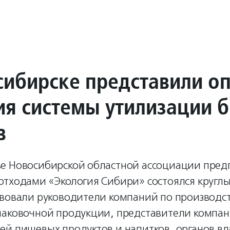
сибирске представили о
ия системы утилизации 
в
е Новосибирской областной ассоциации пред
тходами «Экология Сибири» состоялся круглый
твовали руководители компаний по производст
паковочной продукции, представители компа
ей пищевых продуктов и напитков, органов вл