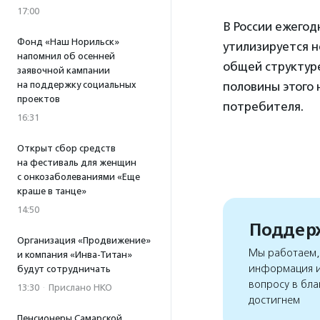
17:00
В России ежегод
Фонд «Наш Норильск»
утилизируется н
напомнил об осенней
общей структуре
заявочной кампании
на поддержку социальных
половины этого
проектов
потребителя.
16:31
Открыт сбор средств
на фестиваль для женщин
с онкозаболеваниями «Еще
краше в танце»
14:50
Поддерж
Организация «Продвижение»
Мы работаем, 
и компания «Инва-Титан»
информация и
будут сотрудничать
вопросу в бла
13:30
·
Прислано НКО
достигнем
Пенсионеры Самарской