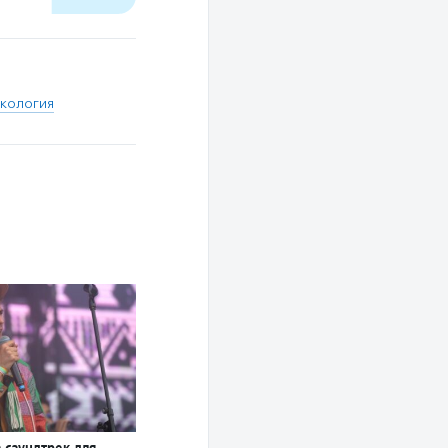
экология
 саундтрек для