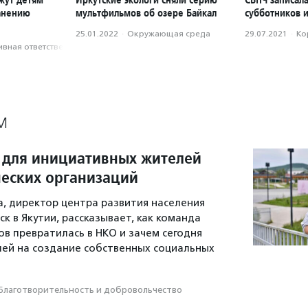
анению
мультфильмов об озере Байкал
субботников и
25.01.2022
·
Окружающая среда
29.07.2021
·
Ко
вная ответственность
М
 для инициативных жителей
еских организаций
а, директор центра развития населения
к в Якутии, рассказывает, как команда
 превратилась в НКО и зачем сегодня
ей на создание собственных социальных
Благотвори­тель­ность и доброволь­чест­во