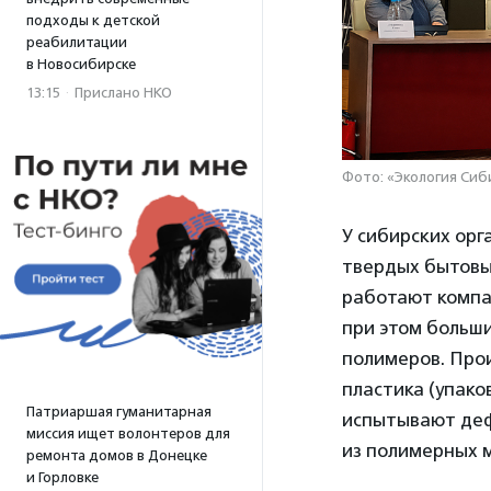
подходы к детской
реабилитации
в Новосибирске
13:15
·
Прислано НКО
Фото: «Экология Сиб
У сибирских орг
твердых бытовы
работают компа
при этом больш
полимеров. Прои
пластика (упако
Патриаршая гуманитарная
испытывают деф
миссия ищет волонтеров для
из полимерных 
ремонта домов в Донецке
и Горловке