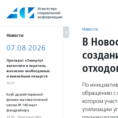
Перейти
к
содержанию
Новости
Новости
В Ново
07.08.2026
создан
Препарат «Энхерту»
отходо
включили в перечень
жизненно необходимых
и важнейших лекарств
16:27
По инициатив
обращению с о
Клуб друзей пермской
физико-математической
котором учас
школы № 146 ищет
утилизации у
фандрайзера
производител
15:35
·
Прислано НКО