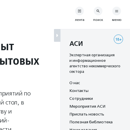
лента
поиск
меню
18+
пыт
АСИ
бытовых
Экспертная организация
и информационное
агентство некоммерческого
сектора
О нас
Контакты
приятий по
Сотрудники
 стол, в
Мероприятия АСИ
ву и
Прислать новость
ний-
Полезная библиотека
асти,
Наши издания