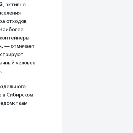
й
, активно
аселения
ра отходов
 Наиболее
 контейнеры
х, — отмечает
нстрируют
ычный человек
.
аздельного
е в Сибирском
ведомствам