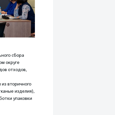
ьного сбора
ом округе
дов отходов,
 из вторичного
тканые изделия),
ботки упаковки