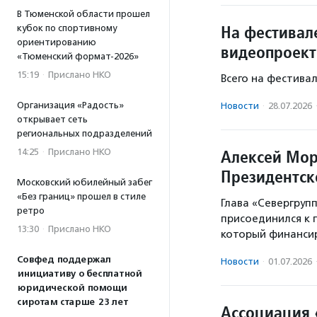
В Тюменской области прошел
На фестивал
кубок по спортивному
ориентированию
видеопроект
«Тюменский формат-2026»
15:19
·
Прислано НКО
Всего на фестива
Организация «Радость»
Новости
·
28.07.2026
открывает сеть
региональных подразделений
Алексей Мор
14:25
·
Прислано НКО
Президентск
Московский юбилейный забег
«Без границ» прошел в стиле
Глава «Севергруп
ретро
присоединился к 
13:30
·
Прислано НКО
который финансир
Совфед поддержал
Новости
·
01.07.2026
инициативу о бесплатной
юридической помощи
сиротам старше 23 лет
Ассоциация 