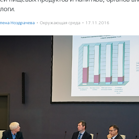
логи.
лена Ноздрачева
·
Окружающая среда
·
17.11.2016