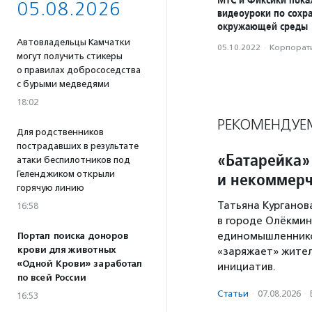
05.08.2026
видеоуроки по сохр
окружающей среды
Автовладельцы Камчатки
05.10.2022
·
Корпорати
могут получить стикеры
о правилах добрососедства
с бурыми медведями
18:02
РЕКОМЕНДУЕ
Для родственников
пострадавших в результате
«Батарейка»
атаки беспилотников под
Геленджиком открыли
и некоммерч
горячую линию
Татьяна Курганов
16:58
в городе Олёкминс
единомышленников
Портал поиска доноров
крови для животных
«заряжает» жител
«Одной Крови» заработал
инициатив.
по всей России
Статьи
·
07.08.2026
·
16:53