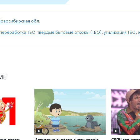
Новосибирская обл.
переработка ТБО
,
твердые бытовые отходы (ТБО)
,
утилизация ТБО
,
МЕ
жут детям
Иркутские экологи сняли серию
СБПЧ записала