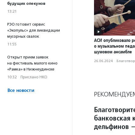
будущих опекунов
13:21
РЭО готовит сервис
«Экопульс» для ликвидации
мусорных свалок
АСИ опубликовало р
11:55
о музыкальном педаг
шумовом ансамбле
Открыт прием заявок
26.06.2024
·
Благотвори
на фестиваль малого кино
«Рамка» в Нижнеудинске
10:32
·
Прислано НКО
Все новости
РЕКОМЕНДУЕ
Благотворит
банковская к
дельфинов 