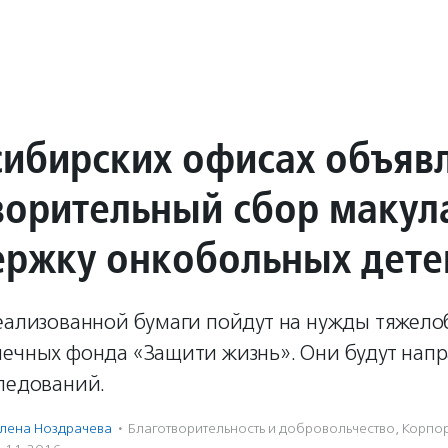
сибирских офисах объяв
ворительный сбор макул
ержку онкобольных дете
реализованной бумаги пойдут на нужды тяжел
печных фонда «Защити жизнь». Они будут нап
следований.
лена Ноздрачева
·
Благотвори­тель­ность и доброволь­чест­во
,
Корпо