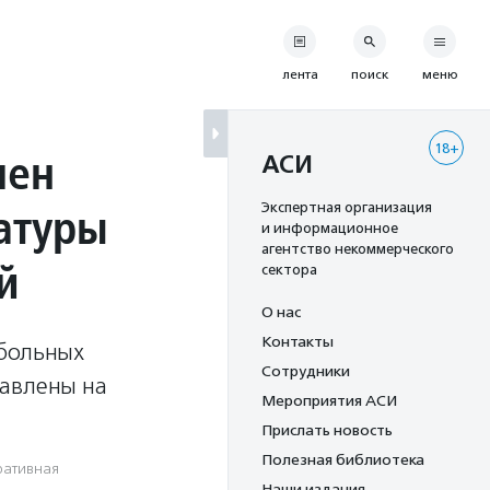
лента
поиск
меню
18+
лен
АСИ
атуры
Экспертная организация
и информационное
агентство некоммерческого
й
сектора
О нас
Контакты
обольных
Сотрудники
равлены на
Мероприятия АСИ
Прислать новость
Полезная библиотека
ративная
Наши издания