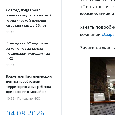
«Пентагон» и ш
Совфед поддержал
коммерческие и 
инициативу о бесплатной
юридической помощи
сиротам старше 23 лет
Узнать подробно
13:19
компании
«Сырь
Президент РФ подписал
Заявки на участ
закон о новых мерах
поддержки молодежных
НКО
13:04
Волонтеры Наставнического
центра преобразили
территорию дома ребенка
при колонии в Можайске
10:32
·
Прислано НКО
04.08.2026