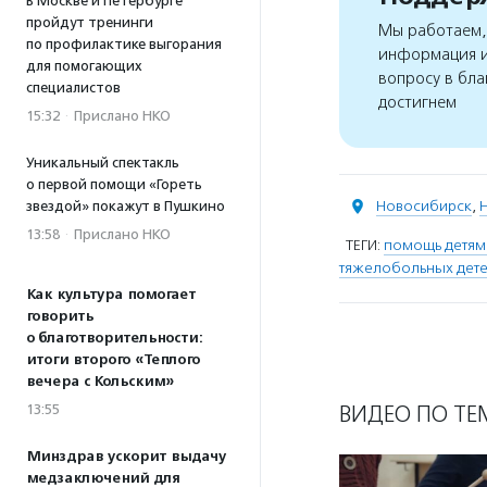
В Москве и Петербурге
пройдут тренинги
Мы работаем, 
по профилактике выгорания
информация и
для помогающих
вопросу в бла
специалистов
достигнем
15:32
·
Прислано НКО
Уникальный спектакль
о первой помощи «Гореть
Новосибирск
,
звездой» покажут в Пушкино
13:58
·
Прислано НКО
ТЕГИ:
помощь детям
тяжелобольных дет
Как культура помогает
говорить
о благотворительности:
итоги второго «Теплого
вечера с Кольским»
ВИДЕО ПО ТЕ
13:55
Минздрав ускорит выдачу
медзаключений для