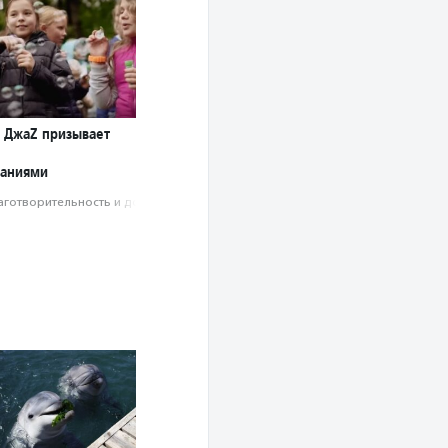
l ДжаZ призывает
ваниями
аготвори­тель­ность и доброволь­чест­во