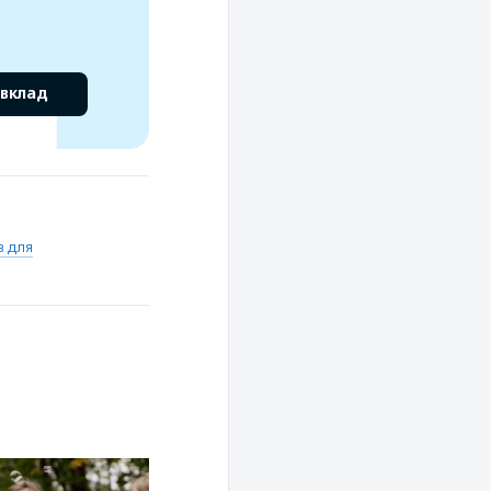
 вклад
в для