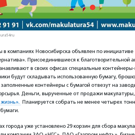
tura54ru
ы в компаниях Новосибирска объявлен по инициативе
ернатива». Присоединившиеся к благотворительной а
анавливают в своих офисах специальные контейнеры-
ики будут складывать использованную бумагу, брошю
 заполненные контейнеры с бумагой отвезут на завод
орсырья. Деньги, вырученные от продажи макулатуры
 жизнь».
Планируется собрать не менее четырех тон
бумаги.
ах города уже установлено 29 корзин для сбора макул
али компании ЗАО «НГС», ПАО «Газпром нефть», бизне