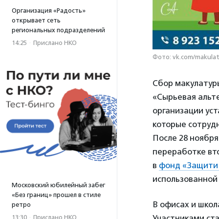
Организация «Радость»
открывает сеть
региональных подразделений
14:25
·
Прислано НКО
Фото: vk.com/makula
Сбор макулатур
«Сырьевая альт
организации уст
которые сотрудн
После 28 ноября
переработке вт
в
фонд «Защити
использованной 
Московский юбилейный забег
«Без границ» прошел в стиле
В офисах и школ
ретро
Участниками ст
13:30
·
Прислано НКО