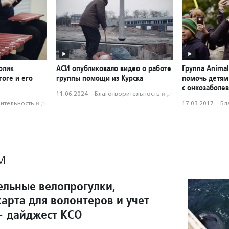
олик
АСИ опубликовало видео о работе
Группа Anima
оге и его
группы помощи из Курска
помочь детям
с онкозаболе
11.06.2024
·
Благотвори­тель­ность и доброволь­чест­во
­тель­ность и доброволь­чест­во
17.03.2017
·
Бл
М
ельные велопрогулки,
арта для волонтеров и учет
— дайджест КСО