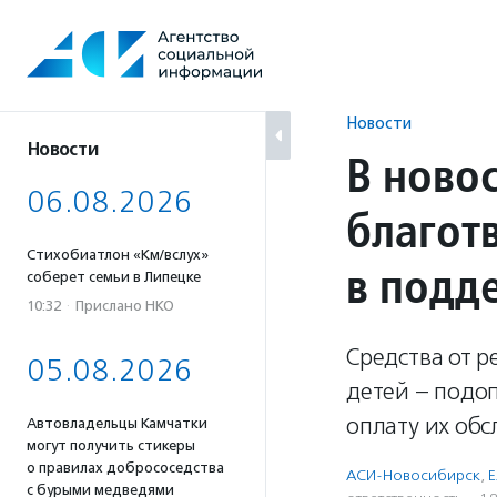
Перейти
к
содержанию
Новости
Новости
В ново
06.08.2026
благот
Стихобиатлон «Км/вслух»
в подд
соберет семьи в Липецке
10:32
·
Прислано НКО
Средства от 
05.08.2026
детей – подо
оплату их об
Автовладельцы Камчатки
могут получить стикеры
о правилах добрососедства
АСИ-Новосибирск
,
Е
с бурыми медведями