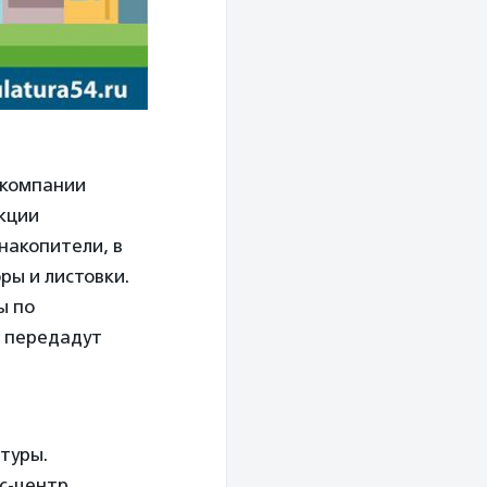
 компании
кции
накопители, в
ры и листовки.
ы по
, передадут
н
атуры.
с-центр