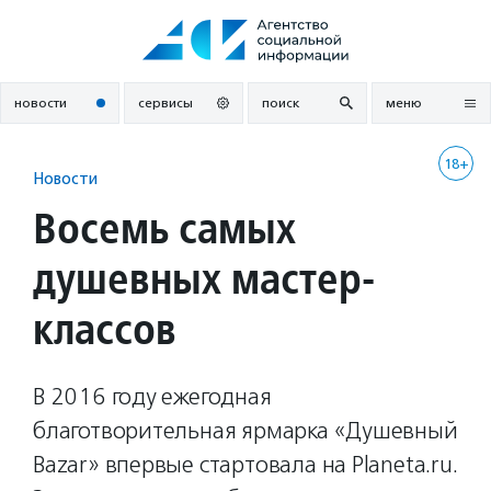
Перейти
к
содержанию
новости
сервисы
поиск
меню
18+
Новости
Восемь самых
душевных мастер-
классов
В 2016 году ежегодная
благотворительная ярмарка «Душевный
Bazar» впервые стартовала на Planeta.ru.