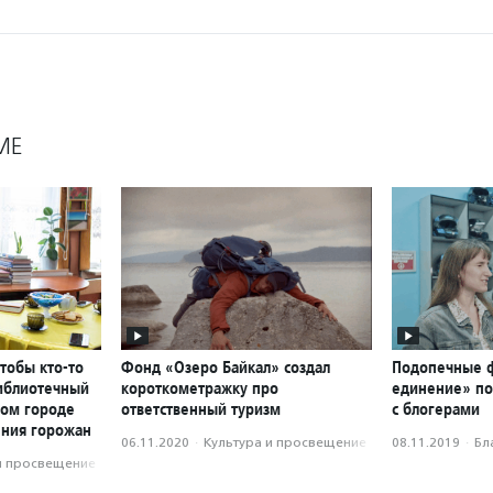
МЕ
чтобы кто-то
Фонд «Озеро Байкал» создал
Подопечные ф
библиотечный
короткометражку про
единение» п
ном городе
ответственный туризм
с блогерами
ения горожан
06.11.2020
·
Культура и просвещение
08.11.2019
·
Бл
и просвещение