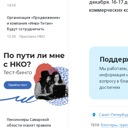
декабря. 16-17 
14:50
коммерческих к
Организация «Продвижение»
и компания «Инва-Титан»
будут сотрудничать
13:30
·
Прислано НКО
Поддерж
Мы работаем, 
информация и
вопросу в бла
достигнем
Санкт-Петербу
Пенсионеры Самарской
ТЕГИ:
блогеры
,
тури
области освоят правила