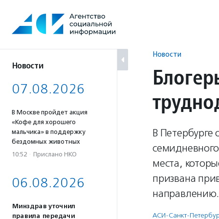
Перейти
к
содержанию
Новости
Новости
Блогер
07.08.2026
трудно
В Москве пройдет акция
«Кофе для хорошего
В Петербурге 
мальчика» в поддержку
бездомных животных
семидневного
10:52
·
Прислано НКО
места, которы
призвана прив
06.08.2026
направлению.
Минздрав уточнил
АСИ-Санкт-Петербу
правила передачи