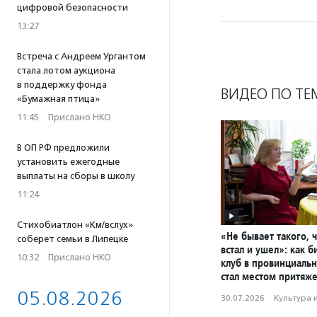
цифровой безопасности
13:27
Встреча с Андреем Ургантом
стала лотом аукциона
в поддержку фонда
ВИДЕО ПО ТЕ
«Бумажная птица»
11:45
·
Прислано НКО
В ОП РФ предложили
установить ежегодные
выплаты на сборы в школу
11:24
Стихобиатлон «Км/вслух»
«Не бывает такого, 
соберет семьи в Липецке
встал и ушел»: как 
10:32
·
Прислано НКО
клуб в провинциаль
стал местом притяж
05.08.2026
30.07.2026
·
Культура 