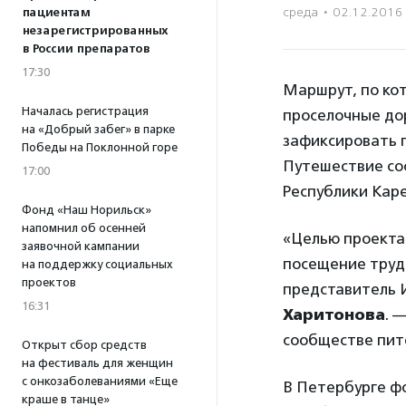
среда
·
02.12.2016
пациентам
незарегистрированных
в России препаратов
17:30
Маршрут, по кот
Началась регистрация
проселочные дор
на «Добрый забег» в парке
зафиксировать п
Победы на Поклонной горе
Путешествие со
17:00
Республики Каре
Фонд «Наш Норильск»
напомнил об осенней
«Целью проекта 
заявочной кампании
посещение труд
на поддержку социальных
проектов
представитель 
16:31
Харитонова
. 
сообществе пит
Открыт сбор средств
на фестиваль для женщин
с онкозаболеваниями «Еще
В Петербурге ф
краше в танце»