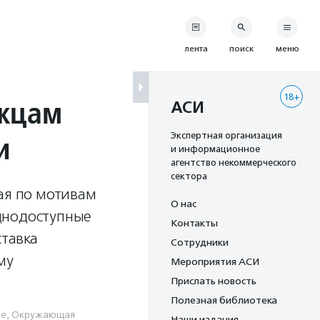
лента
поиск
меню
18+
ржцам
АСИ
и
Экспертная организация
и информационное
агентство некоммерческого
сектора
ая по мотивам
О нас
днодоступные
Контакты
ставка
Сотрудники
му
Мероприятия АСИ
Прислать новость
Полезная библиотека
ие
,
Окружающая
Наши издания