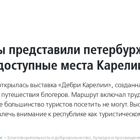
ы представили петербу
доступные места Карели
открылась выставка «Дебри Карелии», созданн
 путешествия блогеров. Маршрут включал тру
е большинство туристов посетить не могут. Вы
лечь внимание к республике как туристическо
рг
·
Благотвори­тель­ность и доброволь­чест­во
,
Культура и просвещен