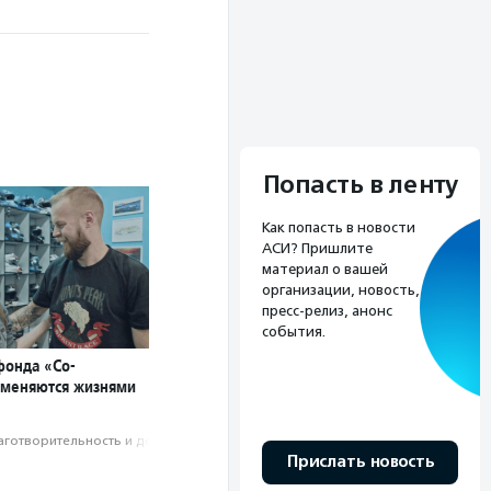
Попасть в ленту
Как попасть в новости
АСИ? Пришлите
материал о вашей
организации, новость,
пресс-релиз, анонс
события.
онда «Со-
оменяются жизнями
аготвори­тель­ность и доброволь­чест­во
Прислать новость