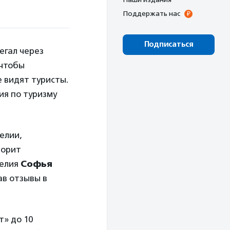
Поддержать нас
Подписаться
егал через
 чтобы
е видят туристы.
ия по туризму
елии,
ворит
релия
Софья
ав отзывы в
» до 10