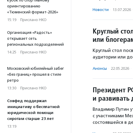
кубок по спортивному
ориентированию
Новости
·
13.07.2026
«Тюменский формат-2026»
15:19
·
Прислано НКО
Круглый сто
Организация «Радость»
или блогера
открывает сеть
региональных подразделений
Круглый стол пос
14:25
·
Прислано НКО
аудитории или до
Московский юбилейный забег
Анонсы
·
22.05.2026
·
«Без границ» прошел в стиле
ретро
Президент Р
13:30
·
Прислано НКО
и развивать
Совфед поддержал
инициативу о бесплатной
Владимир Путин у
юридической помощи
с участниками Ме
сиротам старше 23 лет
состоявшейся в д
13:19