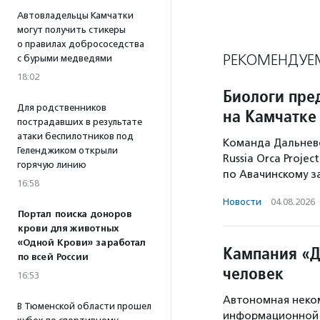
Автовладельцы Камчатки
могут получить стикеры
о правилах добрососедства
РЕКОМЕНДУЕ
с бурыми медведями
18:02
Биологи пре
Для родственников
на Камчатке
пострадавших в результате
атаки беспилотников под
Команда Дальнево
Геленджиком открыли
Russia Orca Proje
горячую линию
по Авачинскому з
16:58
Новости
·
04.08.2026
Портал поиска доноров
крови для животных
«Одной Крови» заработал
Кампания «Д
по всей России
человек
16:53
Автономная неком
В Тюменской области прошел
информационной 