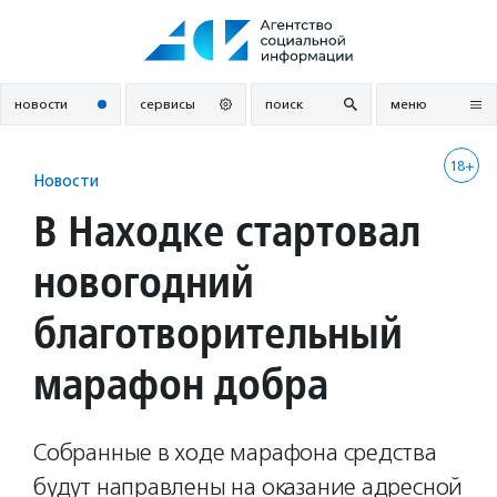
Перейти
к
содержанию
новости
сервисы
поиск
меню
18+
Новости
В Находке стартовал
новогодний
благотворительный
марафон добра
Собранные в ходе марафона средства
будут направлены на оказание адресной