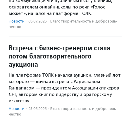
по коммуникациям и публичным выступлениям,
основателем онлайн-школы по речи «Голос
может», начался на платформе ТОЛК.
Новости
·
08.07.2026
·
Благотвори­тель­ность и доброволь­
чест­во
Встреча с бизнес-тренером стала
лотом благотворительного
аукциона
На платформе ТОЛК начался аукцион, главный лот
которого — личная встреча с Радиславом
Гандапасом — президентом Ассоциации спикеров
СНГ, автором книг по лидерству и ораторскому
искусству.
Новости
·
23.06.2026
·
Благотвори­тель­ность и доброволь­
чест­во