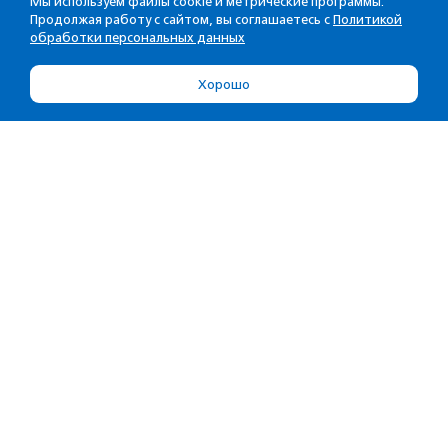
Мы используем файлы cookie и метрические программы.
Продолжая работу с сайтом, вы соглашаетесь с
Политикой
обработки персональных данных
Хорошо