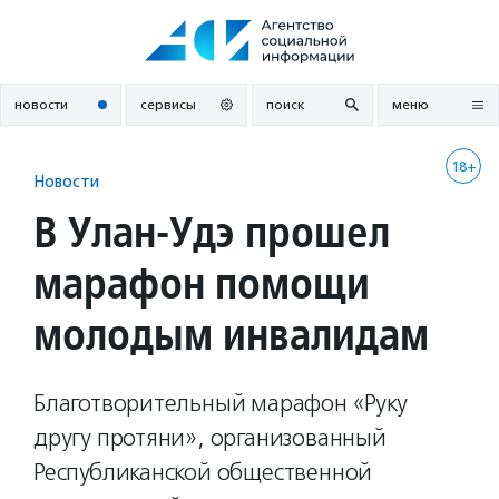
Перейти
к
содержанию
новости
сервисы
поиск
меню
18+
Новости
В Улан-Удэ прошел
марафон помощи
молодым инвалидам
Благотворительный марафон «Руку
другу протяни», организованный
Республиканской общественной