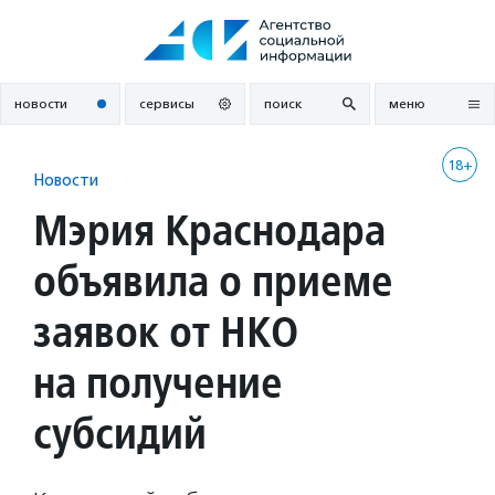
Перейти
к
содержанию
новости
сервисы
поиск
меню
18+
Новости
Мэрия Краснодара
объявила о приеме
заявок от НКО
на получение
субсидий