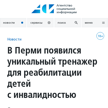
Перейти
к
содержанию
новости
сервисы
поиск
меню
18+
Новости
В Перми появился
уникальный тренажер
для реабилитации
детей
с инвалидностью