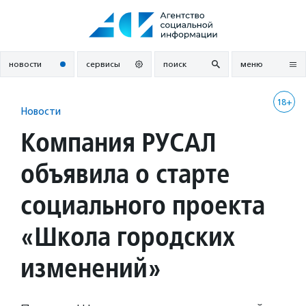
Перейти
к
содержанию
новости
сервисы
поиск
меню
18+
Новости
Компания РУСАЛ
объявила о старте
социального проекта
«Школа городских
изменений»