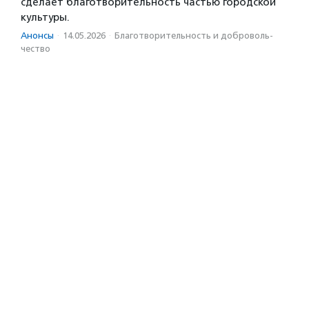
сделает благотворительность частью городской
культуры.
Анонсы
·
14.05.2026
·
Благотвори­тель­ность и доброволь­
чест­во