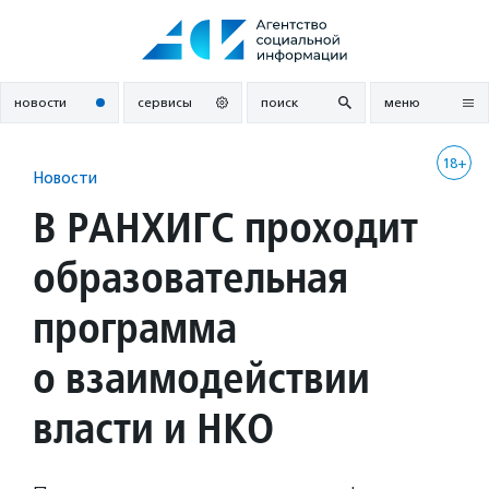
Перейти
к
содержанию
новости
сервисы
поиск
меню
18+
Новости
В РАНХИГС проходит
образовательная
программа
о взаимодействии
власти и НКО