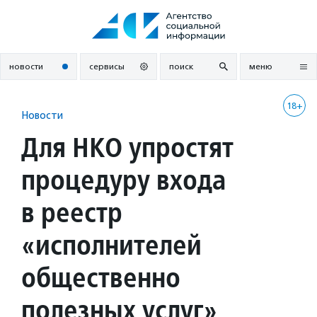
Перейти
к
содержанию
новости
сервисы
поиск
меню
18+
Новости
Для НКО упростят
процедуру входа
в реестр
«исполнителей
общественно
полезных услуг»