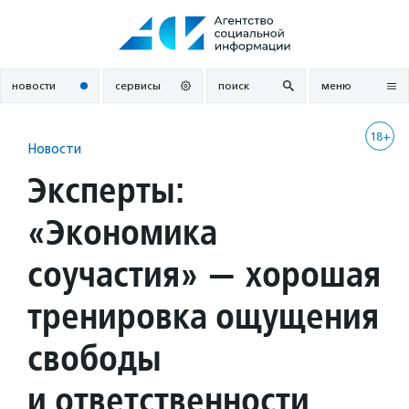
Перейти
к
содержанию
новости
сервисы
поиск
меню
18+
Новости
Эксперты:
«Экономика
соучастия» — хорошая
тренировка ощущения
свободы
и ответственности