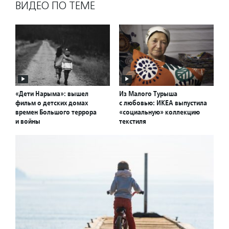
ВИДЕО ПО ТЕМЕ
«Дети Нарыма»: вышел
Из Малого Турыша
фильм о детских домах
с любовью: ИКЕА выпустила
времен Большого террора
«социальную» коллекцию
и войны
текстиля