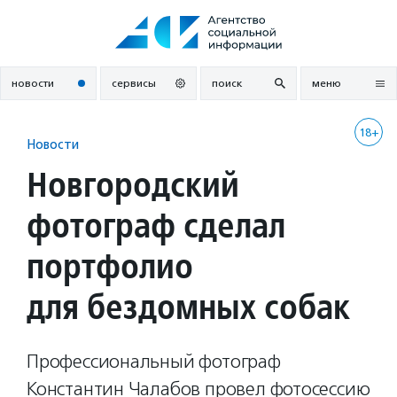
Перейти
к
содержанию
новости
сервисы
поиск
меню
18+
Новости
Новгородский
фотограф сделал
портфолио
для бездомных собак
Профессиональный фотограф
Константин Чалабов провел фотосессию