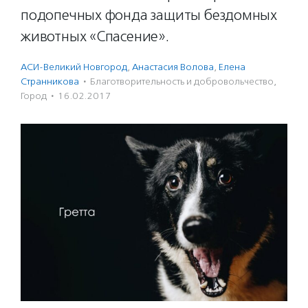
подопечных фонда защиты бездомных
животных «Спасение».
АСИ-Великий Новгород
,
Анастасия Волова
,
Елена
Странникова
·
Благотвори­тель­ность и доброволь­чест­во
,
Город
·
16.02.2017