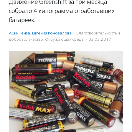
Движение Greenshift за три месяца
собрало 4 килограмма отработавших
батареек.
АСИ-Пенза
,
Евгения Коновалова
·
Благотвори­тель­ность и
доброволь­чест­во
,
Окружающая среда
·
03.03.2017