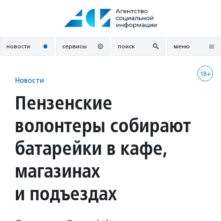
Перейти
к
содержанию
новости
сервисы
поиск
меню
18+
Новости
Пензенские
волонтеры собирают
батарейки в кафе,
магазинах
и подъездах