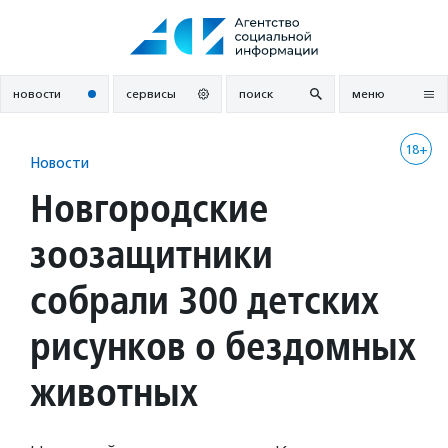
Перейти
к
содержанию
новости
сервисы
поиск
меню
18+
Новости
Новгородские
зоозащитники
собрали 300 детских
рисунков о бездомных
животных