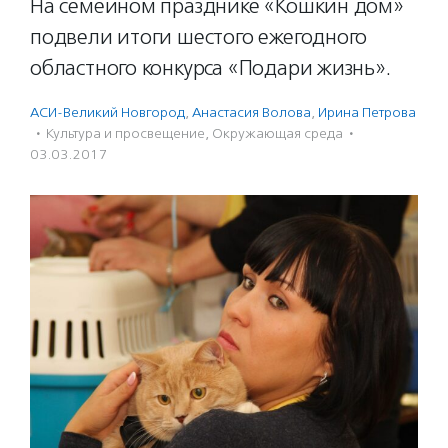
На семейном празднике «Кошкин дом»
подвели итоги шестого ежегодного
областного конкурса «Подари жизнь».
АСИ-Великий Новгород
,
Анастасия Волова
,
Ирина Петрова
·
Культура и просвещение
,
Окружающая среда
·
03.03.2017