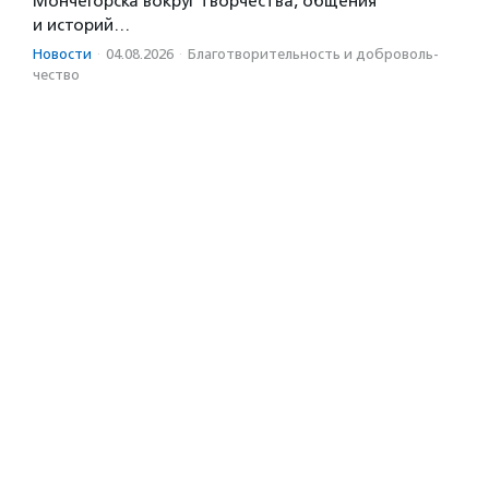
Мончегорска вокруг творчества, общения
и историй…
Новости
·
04.08.2026
·
Благотвори­тель­ность и доброволь­
чест­во