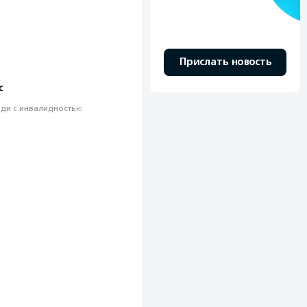
Прислать новость
с
ди с инвалидностью