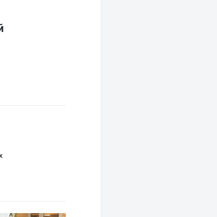
й
я
х