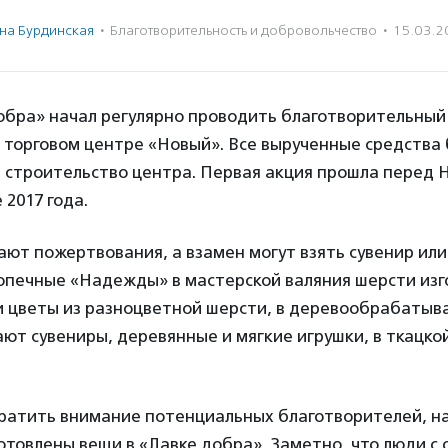
на Бурдинская
·
Благотвори­тель­ность и доброволь­чест­во
·
15.03.2
обра» начал регулярно проводить благотворительный
 торговом центре «Новый». Все вырученные средства 
 строительство центра. Первая акция прошла перед 
 2017 года.
ют пожертвования, а взамен могут взять сувенир ил
опечные «Надежды» в мастерской валяния шерсти из
 и цветы из разноцветной шерсти, в деревообрабаты
ют сувениры, деревянные и мягкие игрушки, в ткацк
братить внимание потенциальных благотворителей, н
отовлены вещи в «Лавке добра». Заметно, что люди с