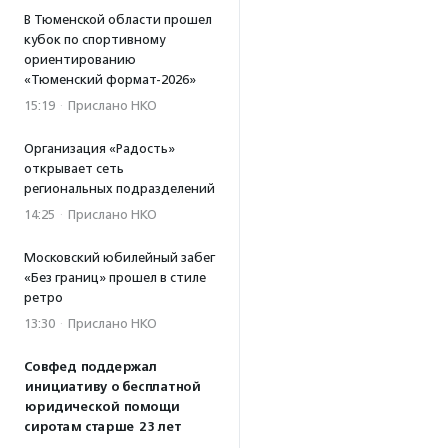
В Тюменской области прошел
кубок по спортивному
ориентированию
«Тюменский формат-2026»
15:19
·
Прислано НКО
Организация «Радость»
открывает сеть
региональных подразделений
14:25
·
Прислано НКО
Московский юбилейный забег
«Без границ» прошел в стиле
ретро
13:30
·
Прислано НКО
Совфед поддержал
инициативу о бесплатной
юридической помощи
сиротам старше 23 лет