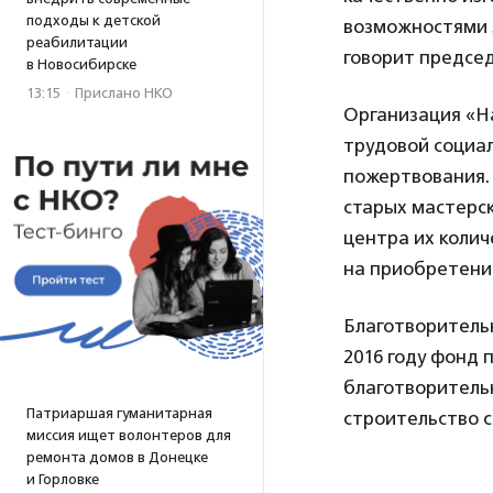
подходы к детской
возможностями з
реабилитации
говорит предсе
в Новосибирске
13:15
·
Прислано НКО
Организация «Н
трудовой социал
пожертвования. 
старых мастерс
центра их колич
на приобретени
Благотворитель
2016 году фонд 
благотворительн
Патриаршая гуманитарная
строительство 
миссия ищет волонтеров для
ремонта домов в Донецке
и Горловке