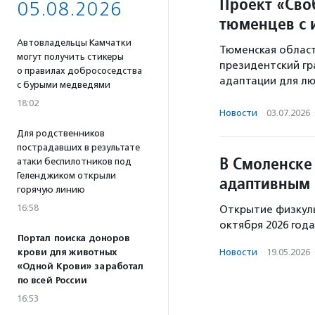
Проект «Сво
05.08.2026
тюменцев с 
Автовладельцы Камчатки
Тюменская област
могут получить стикеры
президентский гр
о правилах добрососедства
адаптации для лю
с бурыми медведями
18:02
Новости
·
03.07.2026
Для родственников
пострадавших в результате
В Смоленске
атаки беспилотников под
Геленджиком открыли
адаптивным 
горячую линию
16:58
Открытие физкул
октября 2026 года
Портал поиска доноров
Новости
·
19.05.2026
крови для животных
«Одной Крови» заработал
по всей России
16:53