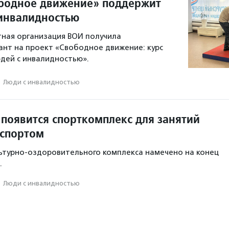
бодное движение» поддержит
инвалидностью
ная организация ВОИ получила
ант на проект «Свободное движение: курс
дей с инвалидностью».
·
Люди с инвалидностью
 появится спорткомплекс для занятий
спортом
ьтурно-оздоровительного комплекса намечено на конец
.
·
Люди с инвалидностью