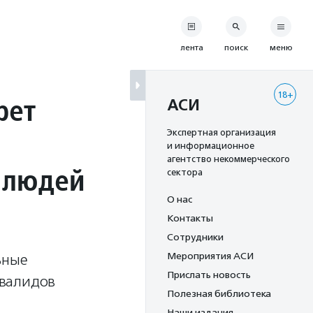
лента
поиск
меню
18+
рет
АСИ
Экспертная организация
и информационное
агентство некоммерческого
 людей
сектора
О нас
Контакты
Сотрудники
Мероприятия АСИ
ьные
Прислать новость
нвалидов
Полезная библиотека
Наши издания