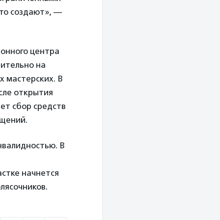
что создают», —
онного центра
чительно на
х мастерских. В
сле открытия
дет сбор средств
ещений.
нвалидностью. В
астке начнется
лясочников.