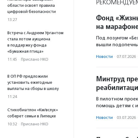
РЕКОМЕНДУЕ
области освоят правила
цифровой безопасности
Фонд «Жизнь
13:27
на марафоне
Встреча с Андреем Ургантом
Под лозунгом «Бе
стала лотом аукциона
вышли подопечны
в поддержку фонда
«Бумажная птица»
Новости
·
07.07.2026
11:45
·
Прислано НКО
В ОП РФ предложили
Минтруд пре
установить ежегодные
реабилитаци
выплаты на сборы в школу
11:24
В пилотном проек
помощь детям с 
Стихобиатлон «Км/вслух»
соберет семьи в Липецке
Новости
·
03.07.2026
10:32
·
Прислано НКО