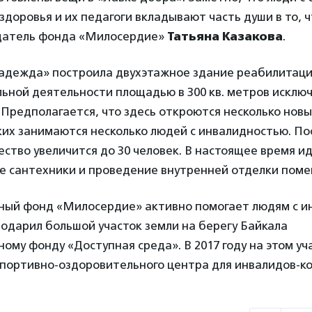
доровья и их педагоги вкладывают часть души в то, 
датель фонда «Милосердие»
Татьяна Казакова
.
адежда» построила двухэтажное здание реабилитаци
ьной деятельности площадью в 300 кв. метров исклю
Предполагается, что здесь откроются несколько новы
ких занимаются несколько людей с инвалидностью. По
ество увеличится до 30 человек. В настоящее время и
е сантехники и проведение внутренней отделки пом
ный фонд «Милосердие» активно помогает людям с и
подарил большой участок земли на берегу Байкала
ому фонду «Доступная среда». В 2017 году на этом уч
спортивно-оздоровительного центра для инвалидов-ко