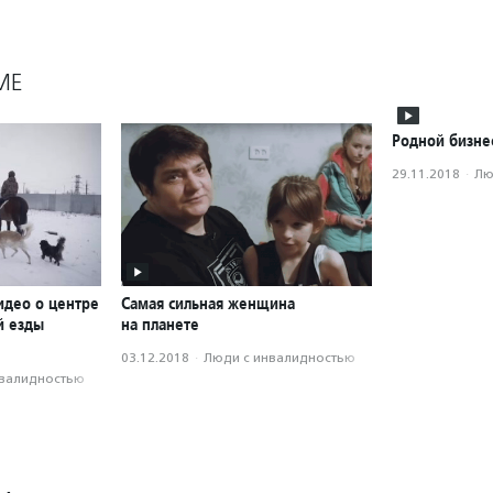
МЕ
Родной бизне
29.11.2018
·
Лю
идео о центре
Самая сильная женщина
й езды
на планете
03.12.2018
·
Люди с инвалидностью
нвалидностью