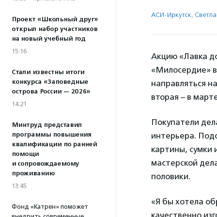
АСИ-Иркутск
,
Светла
Проект «Школьный друг»
открыл набор участников
на новый учебный год
15:16
Акцию «Лавка д
«Милосердие» в
Стали известны итоги
конкурса «Заповедные
направляться на
острова России — 2026»
вторая – в марте
14:21
Покупатели дела
Минтруд представил
программы повышения
интерьера. Под
квалификации по ранней
картины, сумки
помощи
мастерской дела
и сопровождаемому
проживанию
половики.
13:45
«Я бы хотела о
Фонд «Катрен» поможет
качественно изг
внедрить современные