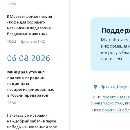
12:59
В Москве пройдет акция
«Кофе для хорошего
мальчика» в поддержку
Поддерж
бездомных животных
Мы работаем, 
10:52
·
Прислано НКО
информация и
вопросу в бла
06.08.2026
достигнем
Минздрав уточнил
правила передачи
пациентам
Иркутск
,
Иркутс
незарегистрированных
в России препаратов
ТЕГИ:
проект «Лавка
17:30
с инвалидностью
,
тв
НКО:
Иркутский об
Началась регистрация
на «Добрый забег» в парке
Победы на Поклонной горе