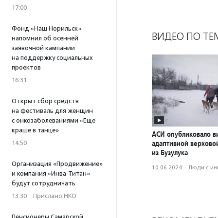
17:00
Фонд «Наш Норильск»
ВИДЕО ПО ТЕ
напомнил об осенней
заявочной кампании
на поддержку социальных
проектов
16:31
Открыт сбор средств
на фестиваль для женщин
с онкозаболеваниями «Еще
краше в танце»
АСИ опубликовало в
адаптивной верхово
14:50
из Бузулука
Организация «Продвижение»
10.06.2024
·
Люди с и
и компания «Инва-Титан»
будут сотрудничать
13:30
·
Прислано НКО
Пенсионеры Самарской