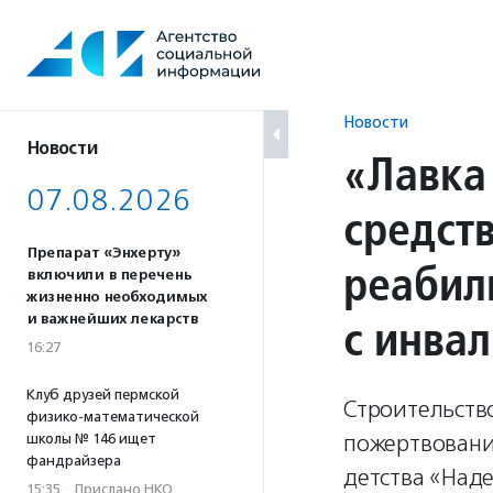
Перейти
к
содержанию
Новости
Новости
«Лавка
07.08.2026
средств
Препарат «Энхерту»
реабил
включили в перечень
жизненно необходимых
с инва
и важнейших лекарств
16:27
Клуб друзей пермской
Строительство
физико-математической
пожертвовани
школы № 146 ищет
фандрайзера
детства «Над
15:35
·
Прислано НКО