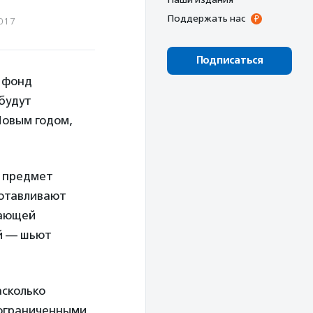
Поддержать нас
017
Подписаться
 фонд
будут
Новым годом,
и предмет
готавливают
вающей
ой — шьют
асколько
 ограниченными