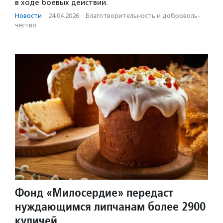
в ходе боевых действий.
Новости
·
24.04.2026
·
Благотвори­тель­ность и доброволь­
чест­во
Фонд «Милосердие» передаст
нуждающимся липчанам более 2900
куличей