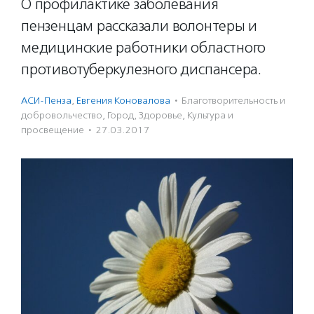
О профилактике заболевания
пензенцам рассказали волонтеры и
медицинские работники областного
противотуберкулезного диспансера.
АСИ-Пенза
,
Евгения Коновалова
·
Благотвори­тель­ность и
доброволь­чест­во
,
Город
,
Здоровье
,
Культура и
просвещение
·
27.03.2017