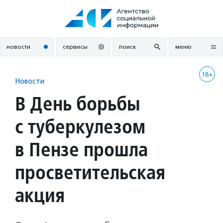
Перейти
к
содержанию
новости
сервисы
поиск
меню
18+
Новости
В День борьбы
с туберкулезом
в Пензе прошла
просветительская
акция