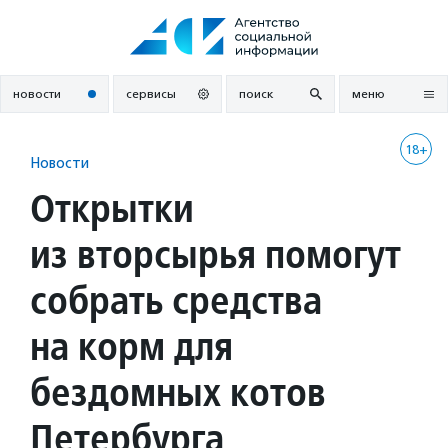
Перейти
к
содержанию
новости
сервисы
поиск
меню
18+
Новости
Открытки
из вторсырья помогут
собрать средства
на корм для
бездомных котов
Петербурга